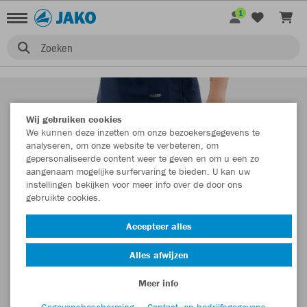
1
Zoeken
Wij gebruiken cookies
We kunnen deze inzetten om onze bezoekersgegevens te
analyseren, om onze website te verbeteren, om
gepersonaliseerde content weer te geven en om u een zo
aangenaam mogelijke surfervaring te bieden. U kan uw
instellingen bekijken voor meer info over de door ons
gebruikte cookies.
Accepteer alles
Alles afwijzen
Meer info
Gegevensbescherming
Contact- en bedrijfsgegevens