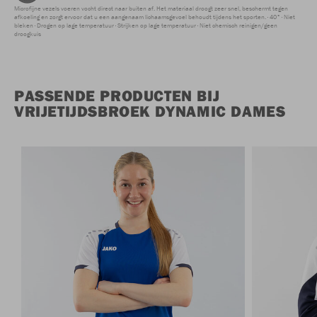
Microfijne vezels voeren vocht direct naar buiten af. Het materiaal droogt zeer snel, beschermt tegen
afkoeling en zorgt ervoor dat u een aangenaam lichaamsgevoel behoudt tijdens het sporten.
40°
Niet
bleken
Drogen op lage temperatuur
Strijken op lage temperatuur
Niet chemisch reinigen/geen
droogkuis
PASSENDE PRODUCTEN BIJ
VRIJETIJDSBROEK DYNAMIC DAMES