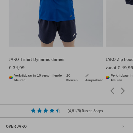
JAKO T-shirt Dynamic dames
JAKO Zip hoo
€ 34,99
vanaf € 49,9
Verkrijgbaar in 10 verschillende
10
Verkrijgbaar i
kleuren
Kleuren
Aanpasbaar
kleuren
(
4,61
/5) Trusted Shops
OVER JAKO