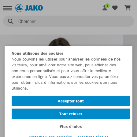
1
Chercher
Nous utilisons des cookies
Nous pouvons les utiliser pour analyser les données de nos
visiteurs, pour améliorer notre site web, pour afficher des
contenus personnalisés et pour vous offrir la meilleure
expérience en ligne. Vous pouvez consulter vos paramètres
pour obtenir plus d'informations sur les cookies que nous
utilisons.
Accepter tout
Tout refuser
Plus d'infos
Protection des données
Mentions légales