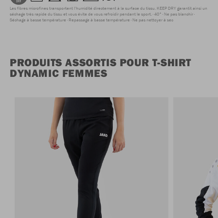
Les fibres microfines transportent l'humidité directement à la surface du tissu. KEEP DRY garantit ainsi un
séchage très rapide du tissu et vous évite de vous refroidir pendant le sport.
40°
Ne pas blanchir
Séchage à basse température
Repassage à basse température
Ne pas nettoyer à sec
PRODUITS ASSORTIS POUR T-SHIRT
DYNAMIC FEMMES