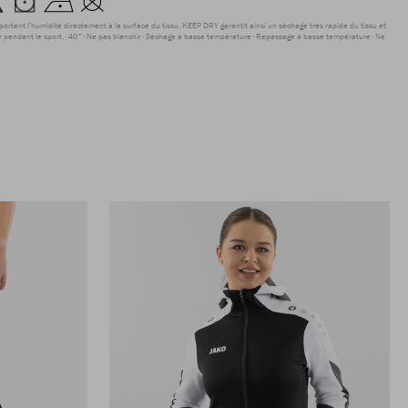
sportent l'humidité directement à la surface du tissu. KEEP DRY garantit ainsi un séchage très rapide du tissu et
r pendant le sport.
40°
Ne pas blanchir
Séchage à basse température
Repassage à basse température
Ne