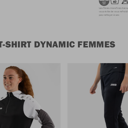
Les fibres microfines tran
vous évite de vous refroidi
pas nettoyer à sec
T-SHIRT DYNAMIC FEMMES