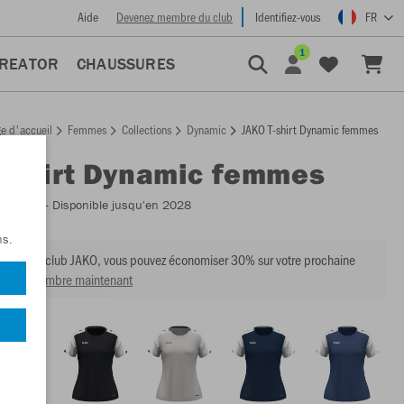
Aide
Devenez membre du club
Identifiez-vous
FR
1
CREATOR
CHAUSSURES
e d'accueil
Femmes
Collections
Dynamic
JAKO T-shirt Dynamic femmes
T-shirt Dynamic femmes
:
6170D
- Disponible jusqu'en 2028
ns.
mbre du club JAKO, vous pouvez économiser 30% sur votre prochaine
venir membre maintenant