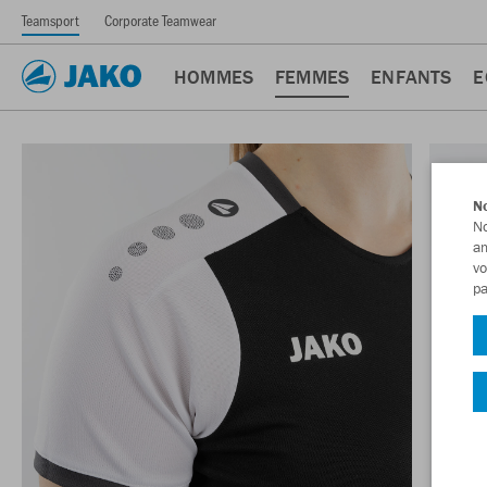
Teamsport
Corporate Teamwear
HOMMES
FEMMES
ENFANTS
E
No
No
am
vo
pa