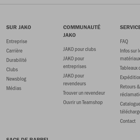
SUR JAKO
COMMUNAUTÉ
SERVIC
JAKO
Entreprise
FAQ
JAKO pour clubs
Carrière
Infos sur l
JAKO pour
matériau
Durabilité
entreprises
Tableaux d
Clubs
JAKO pour
Expéditio
Newsblog
revendeurs
Retours &
Médias
Trouver un revendeur
réclamati
Ouvrir un Teamshop
Catalogu
téléchar
Contact
SACS DE RAPPEL