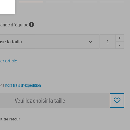
acite
nde d'équipe
+
sir la taille
-
er article
ris
hors frais d'expédition
Veuillez choisir la taille
it de retour