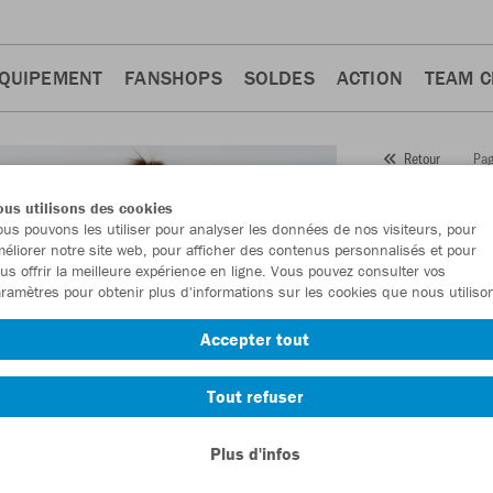
QUIPEMENT
FANSHOPS
SOLDES
ACTION
TEAM 
Pag
Retour
JAKO
us utilisons des cookies
us pouvons les utiliser pour analyser les données de nos visiteurs, pour
Numéro d’article
éliorer notre site web, pour afficher des contenus personnalisés et pour
us offrir la meilleure expérience en ligne. Vous pouvez consulter vos
ramètres pour obtenir plus d'informations sur les cookies que nous utiliso
En tant que me
Accepter tout
commande.
De
Tout refuser
Plus d'infos