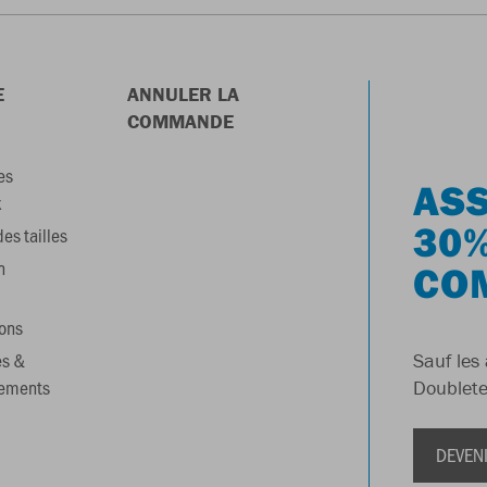
E
ANNULER LA
COMMANDE
es
ASS
x
30%
es tailles
n
CO
ons
es &
Sauf les 
gements
Doublete
DEVEN