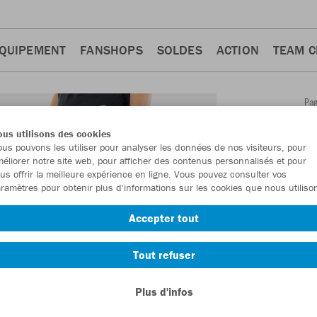
QUIPEMENT
FANSHOPS
SOLDES
ACTION
TEAM 
Pa
Retour
d'a
us utilisons des cookies
JAKO
us pouvons les utiliser pour analyser les données de nos visiteurs, pour
éliorer notre site web, pour afficher des contenus personnalisés et pour
femm
us offrir la meilleure expérience en ligne. Vous pouvez consulter vos
ramètres pour obtenir plus d'informations sur les cookies que nous utiliso
Numéro d’article
Accepter tout
En tant que me
Tout refuser
commande.
De
Plus d'infos