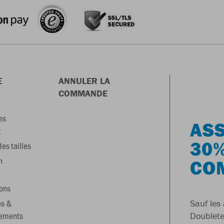
E
ANNULER LA
COMMANDE
es
ASS
x
30%
es tailles
n
CO
ons
es &
Sauf les 
gements
Doublete