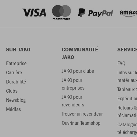
SUR JAKO
COMMUNAUTÉ
SERVIC
JAKO
Entreprise
FAQ
JAKO pour clubs
Carrière
Infos sur l
JAKO pour
matériau
Durabilité
entreprises
Tableaux d
Clubs
JAKO pour
Expéditio
Newsblog
revendeurs
Retours &
Médias
Trouver un revendeur
réclamati
Ouvrir un Teamshop
Catalogu
téléchar