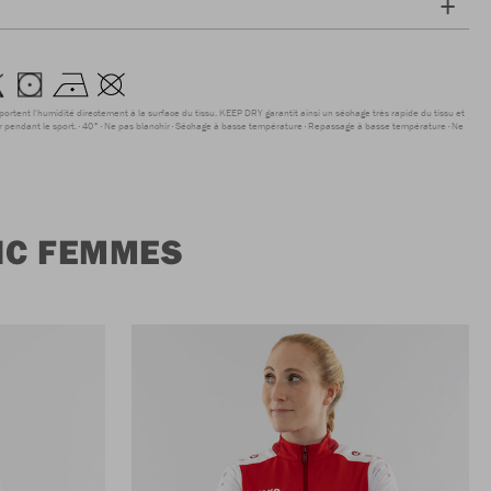
sportent l'humidité directement à la surface du tissu. KEEP DRY garantit ainsi un séchage très rapide du tissu et
r pendant le sport.
40°
Ne pas blanchir
Séchage à basse température
Repassage à basse température
Ne
IC FEMMES