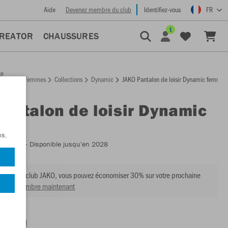
Aide
Devenez membre du club
Identifiez-vous
FR
1
CREATOR
CHAUSSURES
ge
Femmes
Collections
Dynamic
JAKO Pantalon de loisir Dynamic femmes
ccueil
Pantalon de loisir Dynamic
es
ns.
:
6670D
- Disponible jusqu'en 2028
mbre du club JAKO, vous pouvez économiser 30% sur votre prochaine
venir membre maintenant