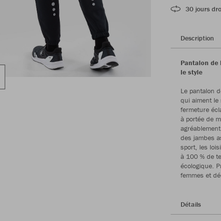
30 jours dro
Description
Pantalon de 
le style
Le pantalon d
qui aiment le
fermeture écl
à portée de m
agréablement 
des jambes as
sport, les loi
à 100 % de te
écologique. P
femmes et déc
Détails