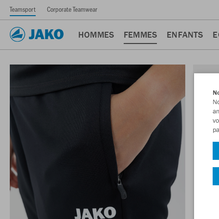
Teamsport
Corporate Teamwear
HOMMES
FEMMES
ENFANTS
E
No
No
am
vo
pa