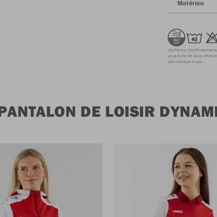
Matériau
Les fibres microfines tran
vous évite de vous refroidi
pas nettoyer à sec
 PANTALON DE LOISIR DYNAM