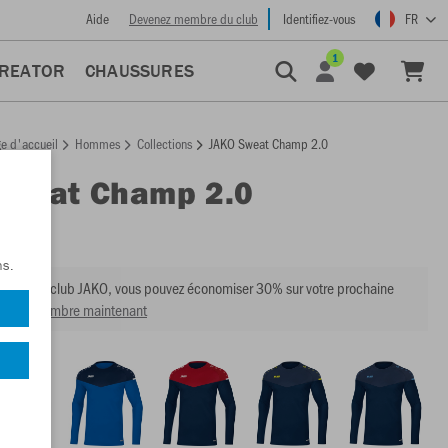
Aide
Devenez membre du club
Identifiez-vous
FR
1
CREATOR
CHAUSSURES
e d'accueil
Hommes
Collections
JAKO Sweat Champ 2.0
Sweat Champ 2.0
:
8820
ns.
mbre du club JAKO, vous pouvez économiser 30% sur votre prochaine
venir membre maintenant