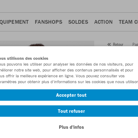
QUIPEMENT
FANSHOPS
SOLDES
ACTION
TEAM 
Pag
Retour
JAKO
us utilisons des cookies
us pouvons les utiliser pour analyser les données de nos visiteurs, pour
Numéro d’article
éliorer notre site web, pour afficher des contenus personnalisés et pour
us offrir la meilleure expérience en ligne. Vous pouvez consulter vos
ramètres pour obtenir plus d'informations sur les cookies que nous utiliso
En tant que me
Accepter tout
commande.
De
Tout refuser
Plus d'infos