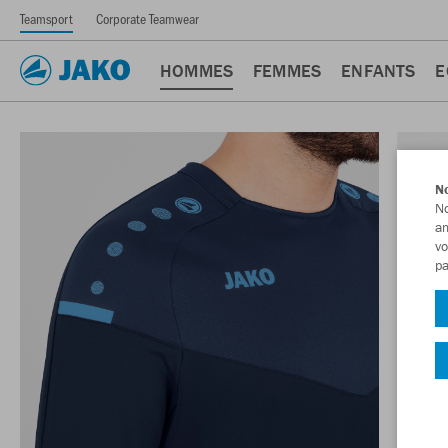
Teamsport
Corporate Teamwear
HOMMES
FEMMES
ENFANTS
E
No
No
am
vo
pa