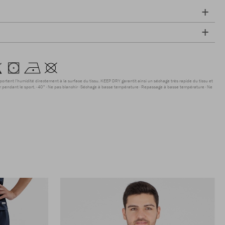
sportent l'humidité directement à la surface du tissu. KEEP DRY garantit ainsi un séchage très rapide du tissu et
r pendant le sport.
40°
Ne pas blanchir
Séchage à basse température
Repassage à basse température
Ne