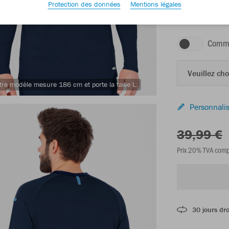
Protection des données
Mentions légales
marine/bleu fonc
Comma
Veuillez choi
tre modèle mesure 186 cm et porte la taille L.
Personnalis
39,99 €
Prix 20% TVA comp
30 jours dro