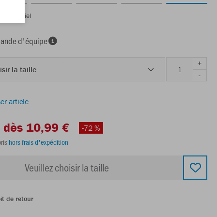
é/bleu ciel
nde d'équipe
+
sir la taille
-
er article
dès 10,99 €
-72 %
ris
hors frais d'expédition
Veuillez choisir la taille
it de retour