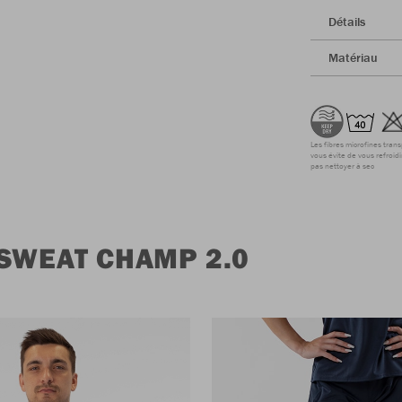
Détails
Matériau
Les fibres microfines tran
vous évite de vous refroidi
pas nettoyer à sec
SWEAT CHAMP 2.0