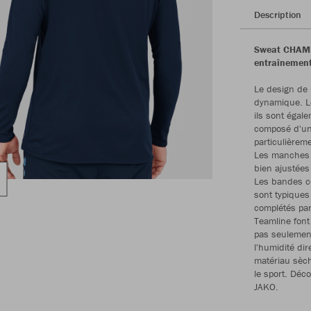
Description
Sweat CHAMP 
entraînemen
Le design de
dynamique. Le
ils sont égal
composé d'une
particulièrem
Les manches 
bien ajustées
Les bandes c
sont typiques
complétés par
Teamline font
pas seulement
l'humidité di
matériau sèch
le sport. Déc
JAKO.