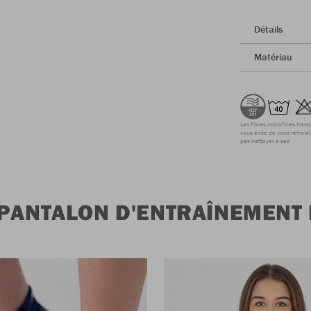
Détails
Matériau
Les fibres microfines tran
vous évite de vous refroidi
pas nettoyer à sec
 PANTALON D'ENTRAÎNEMENT