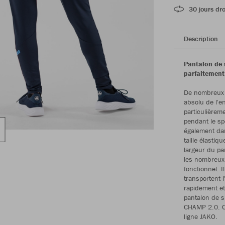
30 jours dro
Description
Pantalon de 
parfaitement
De nombreux d
absolu de l'e
particulièrem
pendant le spo
également dan
taille élastiq
largeur du pa
les nombreux 
fonctionnel. I
transportent 
rapidement et
pantalon de 
CHAMP 2.0. C
ligne JAKO.