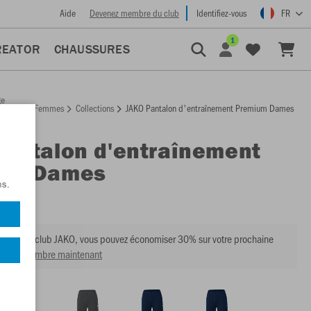
Aide
Devenez membre du club
Identifiez-vous
FR
1
REATOR
CHAUSSURES
ge
Femmes
Collections
JAKO Pantalon d'entraînement Premium Dames
ccueil
Pantalon d'entraînement
um Dames
ns.
:
8420D
mbre du club JAKO, vous pouvez économiser 30% sur votre prochaine
venir membre maintenant