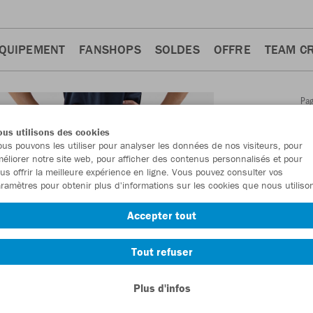
QUIPEMENT
FANSHOPS
SOLDES
OFFRE
TEAM C
Pa
Retour
d'a
us utilisons des cookies
JAKO
us pouvons les utiliser pour analyser les données de nos visiteurs, pour
éliorer notre site web, pour afficher des contenus personnalisés et pour
Premi
us offrir la meilleure expérience en ligne. Vous pouvez consulter vos
ramètres pour obtenir plus d'informations sur les cookies que nous utiliso
Numéro d’article
Accepter tout
En tant que me
Tout refuser
commande.
De
Plus d'infos