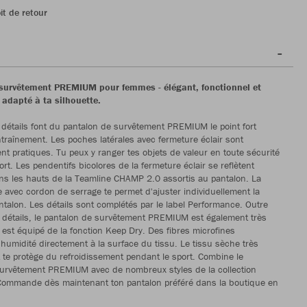
it de retour
survêtement PREMIUM pour femmes - élégant, fonctionnel et
 adapté à ta silhouette.
étails font du pantalon de survêtement PREMIUM le point fort
ntraînement. Les poches latérales avec fermeture éclair sont
ent pratiques. Tu peux y ranger tes objets de valeur en toute sécurité
rt. Les pendentifs bicolores de la fermeture éclair se reflètent
s les hauts de la Teamline CHAMP 2.0 assortis au pantalon. La
ue avec cordon de serrage te permet d'ajuster individuellement la
ntalon. Les détails sont complétés par le label Performance. Outre
détails, le pantalon de survêtement PREMIUM est également très
l est équipé de la fonction Keep Dry. Des fibres microfines
l'humidité directement à la surface du tissu. Le tissu sèche très
 te protège du refroidissement pendant le sport. Combine le
survêtement PREMIUM avec de nombreux styles de la collection
ommande dès maintenant ton pantalon préféré dans la boutique en