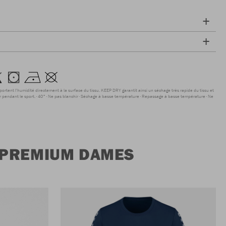
sportent l'humidité directement à la surface du tissu. KEEP DRY garantit ainsi un séchage très rapide du tissu et
r pendant le sport.
40°
Ne pas blanchir
Séchage à basse température
Repassage à basse température
Ne
 PREMIUM DAMES