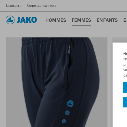
Teamsport
Corporate Teamwear
HOMMES
FEMMES
ENFANTS
E
No
No
am
vo
pa