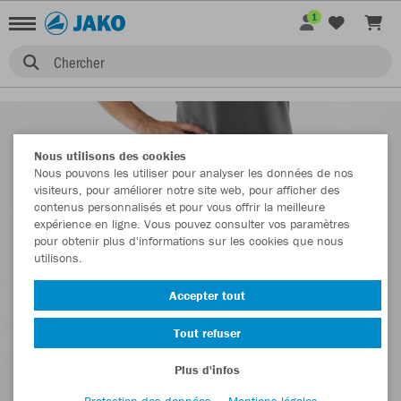
1
Chercher
Nous utilisons des cookies
Nous pouvons les utiliser pour analyser les données de nos
visiteurs, pour améliorer notre site web, pour afficher des
contenus personnalisés et pour vous offrir la meilleure
expérience en ligne. Vous pouvez consulter vos paramètres
pour obtenir plus d'informations sur les cookies que nous
utilisons.
Accepter tout
Tout refuser
Plus d'infos
Protection des données
Mentions légales