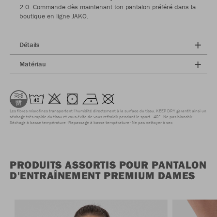
2.0. Commande dès maintenant ton pantalon préféré dans la
boutique en ligne JAKO.
Détails
Matériau
Les fibres microfines transportent l'humidité directement à la surface du tissu. KEEP DRY garantit ainsi un
séchage très rapide du tissu et vous évite de vous refroidir pendant le sport.
40°
Ne pas blanchir
Séchage à basse température
Repassage à basse température
Ne pas nettoyer à sec
PRODUITS ASSORTIS POUR PANTALON
D'ENTRAÎNEMENT PREMIUM DAMES