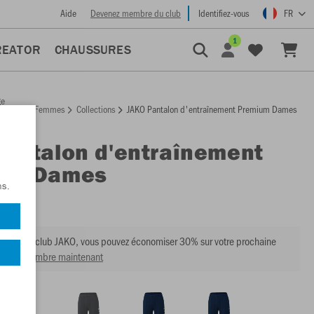
Aide
Devenez membre du club
Identifiez-vous
FR
1
REATOR
CHAUSSURES
ge
Femmes
Collections
JAKO Pantalon d'entraînement Premium Dames
ccueil
Pantalon d'entraînement
um Dames
ns.
:
8420D
mbre du club JAKO, vous pouvez économiser 30% sur votre prochaine
venir membre maintenant