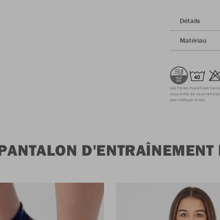
Détails
Matériau
Les fibres microfines tran
vous évite de vous refroidi
pas nettoyer à sec
 PANTALON D'ENTRAÎNEMENT