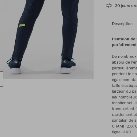
30 jours dro
Description
Pantalon de 
parfaitement
De nombreux d
absolu de l'e
particulièrem
pendant le spo
également dan
taille élastiq
largeur du pa
les nombreux 
fonctionnel. I
transportent 
rapidement et
pantalon de 
CHAMP 2.0. C
ligne JAKO.