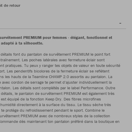
it de retour
survêtement PREMIUM pour femmes - élégant, fonctionnel et
 adapté à ta silhouette.
étails font du pantalon de survêtement PREMIUM le point fort
ntraînement. Les poches latérales avec fermeture éclair sont
ent pratiques. Tu peux y ranger tes objets de valeur en toute sécurité
rt. Les pendentifs bicolores de la fermeture éclair se reflètent
s les hauts de la Teamline CHAMP 2.0 assortis au pantalon. La
ue avec cordon de serrage te permet d'ajuster individuellement la
ntalon. Les détails sont complétés par le label Performance. Outre
détails, le pantalon de survêtement PREMIUM est également très
l est équipé de la fonction Keep Dry. Des fibres microfines
l'humidité directement à la surface du tissu. Le tissu sèche très
 te protège du refroidissement pendant le sport. Combine le
survêtement PREMIUM avec de nombreux styles de la collection
ommande dès maintenant ton pantalon préféré dans la boutique en