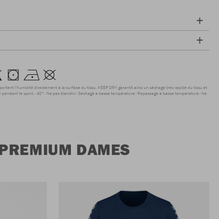
sportent l'humidité directement à la surface du tissu. KEEP DRY garantit ainsi un séchage très rapide du tissu et
r pendant le sport.
40°
Ne pas blanchir
Séchage à basse température
Repassage à basse température
Ne
 PREMIUM DAMES