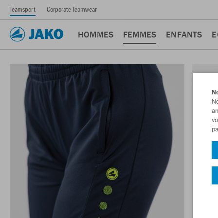
Teamsport
Corporate Teamwear
HOMMES
FEMMES
ENFANTS
E
No
No
am
vo
pa