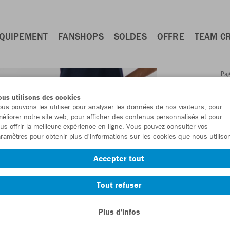
QUIPEMENT
FANSHOPS
SOLDES
OFFRE
TEAM C
Pa
Retour
d'a
us utilisons des cookies
JAKO
us pouvons les utiliser pour analyser les données de nos visiteurs, pour
éliorer notre site web, pour afficher des contenus personnalisés et pour
Premi
us offrir la meilleure expérience en ligne. Vous pouvez consulter vos
ramètres pour obtenir plus d'informations sur les cookies que nous utiliso
Numéro d’article
Accepter tout
En tant que me
Tout refuser
commande.
De
Plus d'infos