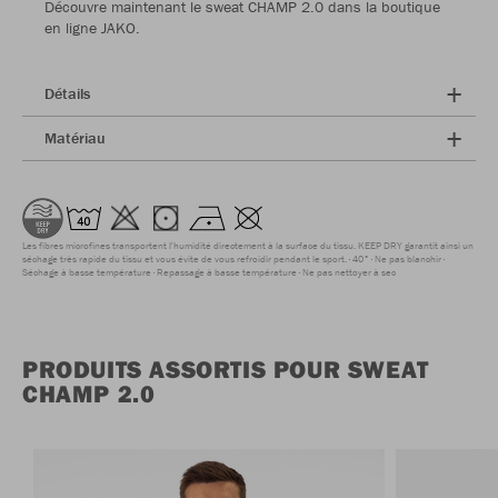
Découvre maintenant le sweat CHAMP 2.0 dans la boutique
en ligne JAKO.
Détails
Matériau
Les fibres microfines transportent l'humidité directement à la surface du tissu. KEEP DRY garantit ainsi un
séchage très rapide du tissu et vous évite de vous refroidir pendant le sport.
40°
Ne pas blanchir
Séchage à basse température
Repassage à basse température
Ne pas nettoyer à sec
PRODUITS ASSORTIS POUR SWEAT
CHAMP 2.0