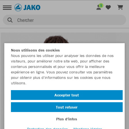
1
Chercher
Nous utilisons des cookies
Nous pouvons les utiliser pour analyser les données de nos
visiteurs, pour améliorer notre site web, pour afficher des
contenus personnalisés et pour vous offrir la meilleure
expérience en ligne. Vous pouvez consulter vos paramètres
pour obtenir plus d'informations sur les cookies que nous
utilisons.
Accepter tout
Tout refuser
Plus d'infos
Protection des données
Mentions légales