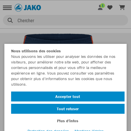
1
Chercher
Nous utilisons des cookies
Nous pouvons les utiliser pour analyser les données de nos
visiteurs, pour améliorer notre site web, pour afficher des
contenus personnalisés et pour vous offrir la meilleure
expérience en ligne. Vous pouvez consulter vos paramètres
pour obtenir plus d'informations sur les cookies que nous
utilisons.
Accepter tout
Tout refuser
Plus d'infos
Protection des données
Mentions légales