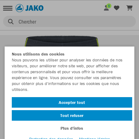
1
Chercher
Nous utilisons des cookies
Nous pouvons les utiliser pour analyser les données de nos
visiteurs, pour améliorer notre site web, pour afficher des
contenus personnalisés et pour vous offrir la meilleure
expérience en ligne. Vous pouvez consulter vos paramètres
pour obtenir plus d'informations sur les cookies que nous
utilisons.
Accepter tout
Tout refuser
Plus d'infos
Protection des données
Mentions légales