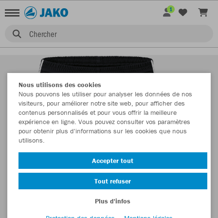
1
Chercher
Nous utilisons des cookies
Nous pouvons les utiliser pour analyser les données de nos
visiteurs, pour améliorer notre site web, pour afficher des
contenus personnalisés et pour vous offrir la meilleure
expérience en ligne. Vous pouvez consulter vos paramètres
pour obtenir plus d'informations sur les cookies que nous
utilisons.
Accepter tout
Tout refuser
Plus d'infos
Protection des données
Mentions légales