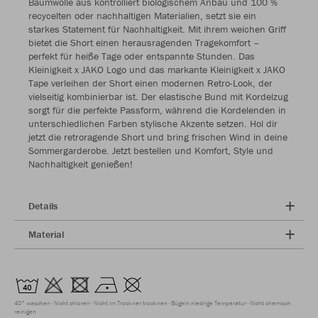
Baumwolle aus kontrolliert biologischem Anbau und 100 %
recycelten oder nachhaltigen Materialien, setzt sie ein
starkes Statement für Nachhaltigkeit. Mit ihrem weichen Griff
bietet die Short einen herausragenden Tragekomfort –
perfekt für heiße Tage oder entspannte Stunden. Das
Kleinigkeit x JAKO Logo und das markante Kleinigkeit x JAKO
Tape verleihen der Short einen modernen Retro-Look, der
vielseitig kombinierbar ist. Der elastische Bund mit Kordelzug
sorgt für die perfekte Passform, während die Kordelenden in
unterschiedlichen Farben stylische Akzente setzen. Hol dir
jetzt die retroragende Short und bring frischen Wind in deine
Sommergarderobe. Jetzt bestellen und Komfort, Style und
Nachhaltigkeit genießen!
Details
Material
40° waschen
Nicht chloren
Nicht im Trockner trocknen
Bügeln niedrige Temperatur
Nicht chemisch
reinigen