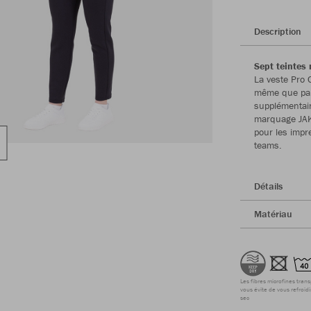
Description
Sept teintes
La veste Pro 
même que par 
supplémentaire
marquage JAK
pour les impr
teams.
Détails
Matériau
Les fibres microfines tran
vous évite de vous refroidi
sec