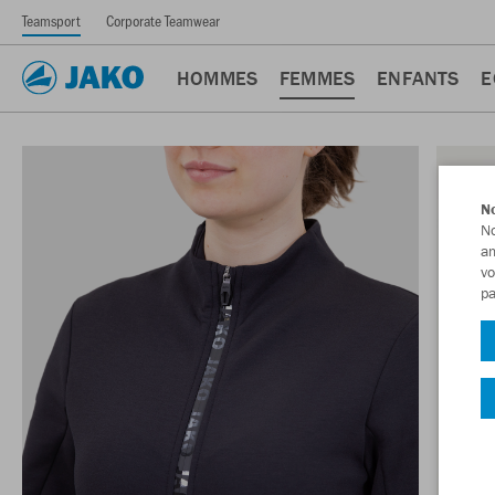
Teamsport
Corporate Teamwear
HOMMES
FEMMES
ENFANTS
E
No
No
am
vo
pa