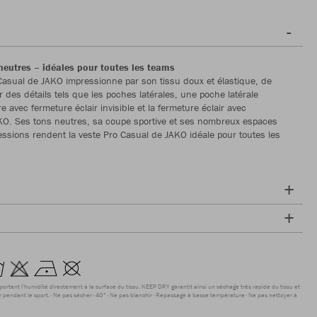
 neutres – idéales pour toutes les teams
Casual de JAKO impressionne par son tissu doux et élastique, de
des détails tels que les poches latérales, une poche latérale
 avec fermeture éclair invisible et la fermeture éclair avec
O. Ses tons neutres, sa coupe sportive et ses nombreux espaces
essions rendent la veste Pro Casual de JAKO idéale pour toutes les
sportent l'humidité directement à la surface du tissu. KEEP DRY garantit ainsi un séchage très rapide du tissu et
r pendant le sport.
Ne pas sécher
40°
Ne pas blanchir
Repassage à basse température
Ne pas nettoyer à