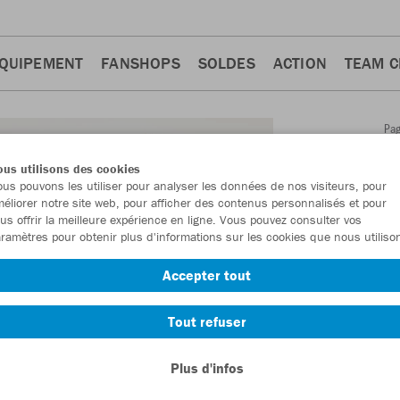
QUIPEMENT
FANSHOPS
SOLDES
ACTION
TEAM 
Pa
Retour
d'a
us utilisons des cookies
JAKO
us pouvons les utiliser pour analyser les données de nos visiteurs, pour
éliorer notre site web, pour afficher des contenus personnalisés et pour
us offrir la meilleure expérience en ligne. Vous pouvez consulter vos
Numéro d’article
ramètres pour obtenir plus d'informations sur les cookies que nous utiliso
Accepter tout
En tant que me
commande.
De
Tout refuser
Plus d'infos