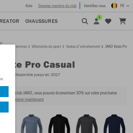
Aide
Devenez membre du club
Identifiez-vous
FR
1
CREATOR
CHAUSSURES
ge
Femmes
Vêtements de sport
Vestes d'entraînement
JAKO Veste Pro Ca
ccueil
Veste Pro Casual
:
9845
- Disponible jusqu'en 2027
ns.
mbre du club JAKO, vous pouvez économiser 30% sur votre prochaine
venir membre maintenant