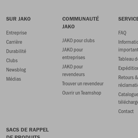
SUR JAKO
COMMUNAUTÉ
SERVIC
JAKO
Entreprise
FAQ
JAKO pour clubs
Carrière
Informati
JAKO pour
importan
Durabilité
entreprises
Tableau de
Clubs
JAKO pour
Expéditio
Newsblog
revendeurs
Retours &
Médias
Trouver un revendeur
réclamati
Ouvrir un Teamshop
Catalogu
téléchar
Contact
SACS DE RAPPEL
DE PRODUITS