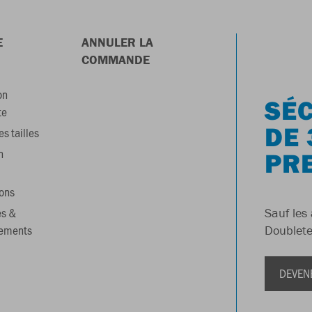
E
ANNULER LA
COMMANDE
on
SÉC
te
DE 
s tailles
n
PR
ons
es &
Sauf les 
gements
Doublete
DEVEN