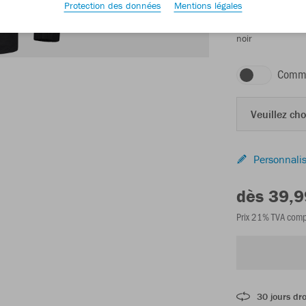
Protection des données
Mentions légales
noir
Comma
Veuillez choi
Personnalis
dès 39,9
Prix 21% TVA comp
30 jours dro