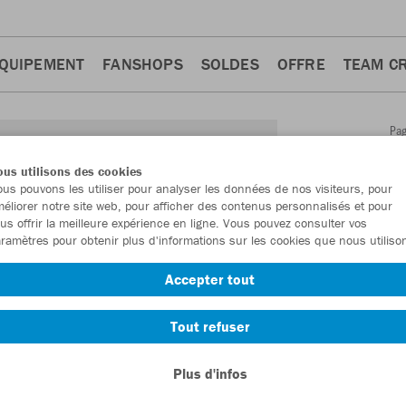
QUIPEMENT
FANSHOPS
SOLDES
OFFRE
TEAM C
Pa
Retour
d'a
us utilisons des cookies
JAKO
us pouvons les utiliser pour analyser les données de nos visiteurs, pour
éliorer notre site web, pour afficher des contenus personnalisés et pour
us offrir la meilleure expérience en ligne. Vous pouvez consulter vos
Numéro d’article
ramètres pour obtenir plus d'informations sur les cookies que nous utiliso
Accepter tout
En tant que me
commande.
De
Tout refuser
Plus d'infos