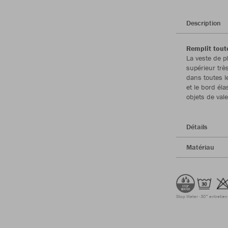
Description
Remplit toute
La veste de 
supérieur trè
dans toutes l
et le bord él
objets de val
Détails
Matériau
Stop Water
30° entretien 