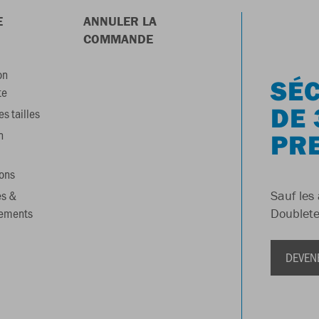
E
ANNULER LA
COMMANDE
on
SÉC
te
DE 
s tailles
n
PR
ons
es &
Sauf les 
gements
Doublete
DEVEN