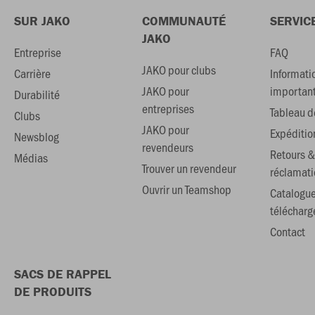
SUR JAKO
COMMUNAUTÉ
SERVIC
JAKO
Entreprise
FAQ
JAKO pour clubs
Carrière
Informati
JAKO pour
importan
Durabilité
entreprises
Tableau de
Clubs
JAKO pour
Expéditio
Newsblog
revendeurs
Retours &
Médias
Trouver un revendeur
réclamati
Ouvrir un Teamshop
Catalogu
téléchar
Contact
SACS DE RAPPEL
DE PRODUITS