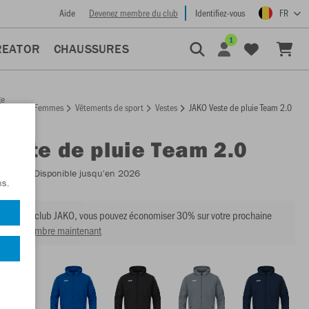
Aide
Devenez membre du club
Identifiez-vous
FR
1
REATOR
CHAUSSURES
ge
Femmes
Vêtements de sport
Vestes
JAKO Veste de pluie Team 2.0
ccueil
Veste de pluie Team 2.0
:
7402
- Disponible jusqu'en 2026
ns.
mbre du club JAKO, vous pouvez économiser 30% sur votre prochaine
venir membre maintenant