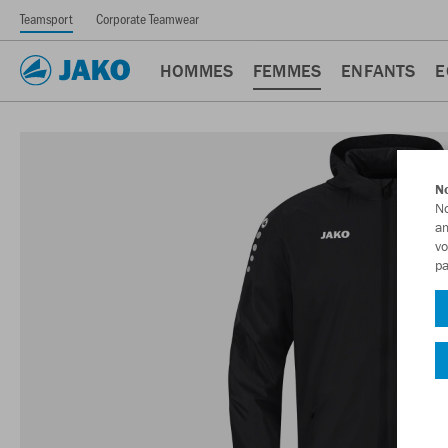
Teamsport
Corporate Teamwear
HOMMES
FEMMES
ENFANTS
E
No
No
am
vo
pa