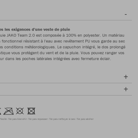
s les exigences d'une veste de pluie
pluie JAKO Team 2.0 est composée à 100% en polyester. Un matériau
s fonctionnel résistant à l'eau avec revêtement PU vous garde au sec
es conditions météorologiques. Le capuchon intégré, le dos prolongé
astique vous protègent du vent et de la pluie. Vous pouvez ranger vos
eur dans les poches latérales intégrées avec fermeture éclair.
facile
Ne pas blanchir
Ne pas repasser
Ne pas nettoyer à sec
Ne pas sécher