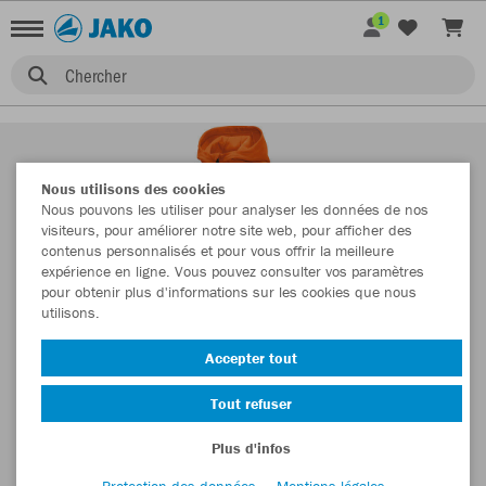
1
Chercher
Nous utilisons des cookies
Nous pouvons les utiliser pour analyser les données de nos
visiteurs, pour améliorer notre site web, pour afficher des
contenus personnalisés et pour vous offrir la meilleure
expérience en ligne. Vous pouvez consulter vos paramètres
pour obtenir plus d'informations sur les cookies que nous
utilisons.
Accepter tout
Tout refuser
Plus d'infos
Protection des données
Mentions légales