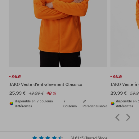
SALE!
SALE!
JAKO Veste d'entraînement Classico
JAKO Veste à 
25,99 €
29,99 €
49,99 €
48 %
59,9
disponible en 7 couleurs
7
disponible en 
différentes
Couleurs
Personnalisable
différentes
(
4,61
/5) Trusted Shops