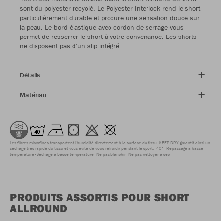
sont du polyester recyclé. Le Polyester-Interlock rend le short
particulièrement durable et procure une sensation douce sur
la peau. Le bord élastique avec cordon de serrage vous
permet de resserrer le short à votre convenance. Les shorts
ne disposent pas d'un slip intégré.
Détails
Matériau
Les fibres microfines transportent l'humidité directement à la surface du tissu. KEEP DRY garantit ainsi un
séchage très rapide du tissu et vous évite de vous refroidir pendant le sport.
40°
Repassage à basse
température
Séchage à basse température
Ne pas blanchir
Ne pas nettoyer à sec
PRODUITS ASSORTIS POUR SHORT
ALLROUND