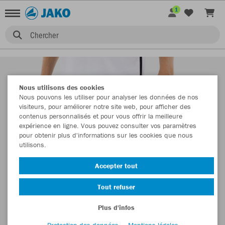
1
Chercher
Nous utilisons des cookies
Nous pouvons les utiliser pour analyser les données de nos
visiteurs, pour améliorer notre site web, pour afficher des
contenus personnalisés et pour vous offrir la meilleure
expérience en ligne. Vous pouvez consulter vos paramètres
pour obtenir plus d'informations sur les cookies que nous
utilisons.
Accepter tout
Tout refuser
Plus d'infos
Protection des données
Mentions légales