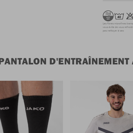
Les fibres microfines tran
vous évite de vous refroidi
pas nettoyer à sec
PANTALON D'ENTRAÎNEMENT 