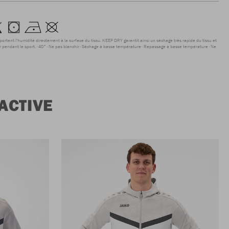
sportent l'humidité directement à la surface du tissu. KEEP DRY garantit ainsi un séchage très rapide du tissu et
r pendant le sport.
40°
Ne pas blanchir
Séchage à basse température
Repassage à basse température
Ne
ACTIVE