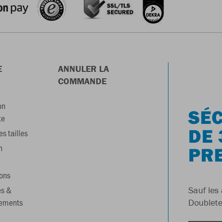
E
ANNULER LA
COMMANDE
on
SÉC
te
DE 
s tailles
n
PR
ons
es &
Sauf les 
gements
Doublete