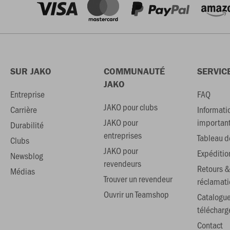
SUR JAKO
COMMUNAUTÉ
SERVIC
JAKO
Entreprise
FAQ
JAKO pour clubs
Carrière
Informati
JAKO pour
importan
Durabilité
entreprises
Tableau de
Clubs
JAKO pour
Expéditio
Newsblog
revendeurs
Retours &
Médias
Trouver un revendeur
réclamati
Ouvrir un Teamshop
Catalogu
téléchar
Contact