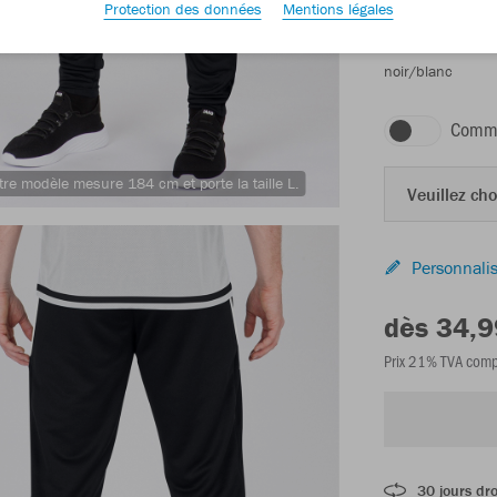
Protection des données
Mentions légales
noir/blanc
Comma
tre modèle mesure 184 cm et porte la taille L.
Veuillez choi
Personnalis
dès 34,9
Prix 21% TVA comp
30 jours dro