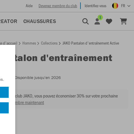
Aide
Devenez membre du club
Identifiez-vous
FR
1
REATOR
CHAUSSURES
e d'accueil
Hommes
Collections
JAKO Pantalon d'entraînement Active
Pantalon d'entraînement
:
8495
- Disponible jusqu'en 2026
ns.
mbre du club JAKO, vous pouvez économiser 30% sur votre prochaine
venir membre maintenant