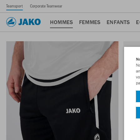
Teamsport
Corporate Teamwear
HOMMES
FEMMES
ENFANTS
E
No
No
am
vo
pa