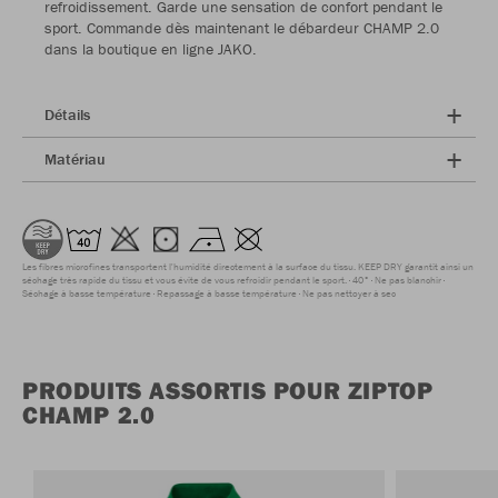
refroidissement. Garde une sensation de confort pendant le
sport. Commande dès maintenant le débardeur CHAMP 2.0
dans la boutique en ligne JAKO.
Détails
Matériau
Les fibres microfines transportent l'humidité directement à la surface du tissu. KEEP DRY garantit ainsi un
séchage très rapide du tissu et vous évite de vous refroidir pendant le sport.
40°
Ne pas blanchir
Séchage à basse température
Repassage à basse température
Ne pas nettoyer à sec
PRODUITS ASSORTIS POUR ZIPTOP
CHAMP 2.0