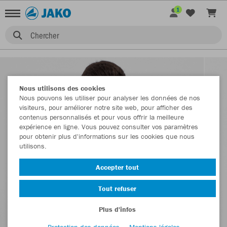
1
Chercher
Nous utilisons des cookies
Nous pouvons les utiliser pour analyser les données de nos
visiteurs, pour améliorer notre site web, pour afficher des
contenus personnalisés et pour vous offrir la meilleure
expérience en ligne. Vous pouvez consulter vos paramètres
pour obtenir plus d'informations sur les cookies que nous
utilisons.
Accepter tout
Tout refuser
Plus d'infos
Protection des données
Mentions légales