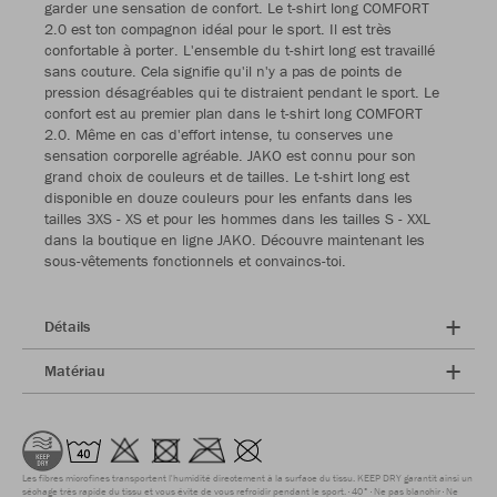
garder une sensation de confort. Le t-shirt long COMFORT
2.0 est ton compagnon idéal pour le sport. Il est très
confortable à porter. L'ensemble du t-shirt long est travaillé
sans couture. Cela signifie qu'il n'y a pas de points de
pression désagréables qui te distraient pendant le sport. Le
confort est au premier plan dans le t-shirt long COMFORT
2.0. Même en cas d'effort intense, tu conserves une
sensation corporelle agréable. JAKO est connu pour son
grand choix de couleurs et de tailles. Le t-shirt long est
disponible en douze couleurs pour les enfants dans les
tailles 3XS - XS et pour les hommes dans les tailles S - XXL
dans la boutique en ligne JAKO. Découvre maintenant les
sous-vêtements fonctionnels et convaincs-toi.
Détails
Matériau
Les fibres microfines transportent l'humidité directement à la surface du tissu. KEEP DRY garantit ainsi un
séchage très rapide du tissu et vous évite de vous refroidir pendant le sport.
40°
Ne pas blanchir
Ne