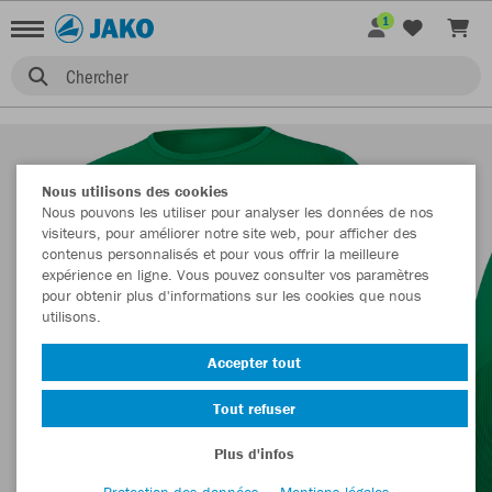
1
Chercher
Nous utilisons des cookies
Nous pouvons les utiliser pour analyser les données de nos
visiteurs, pour améliorer notre site web, pour afficher des
contenus personnalisés et pour vous offrir la meilleure
expérience en ligne. Vous pouvez consulter vos paramètres
pour obtenir plus d'informations sur les cookies que nous
utilisons.
Accepter tout
Tout refuser
Plus d'infos
Protection des données
Mentions légales