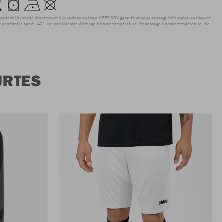
sportent l'humidité directement à la surface du tissu. KEEP DRY garantit ainsi un séchage très rapide du tissu et
r pendant le sport.
40°
Ne pas blanchir
Séchage à basse température
Repassage à basse température
Ne
URTES