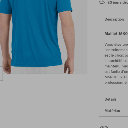
30 jours dro
Description
Maillot JAKO
Vous êtes une
l'entraîneme
est le choix o
L'humidité est
maintenu même
est facile d'e
MANCHESTER. C
professionnel
Détails
Matériau