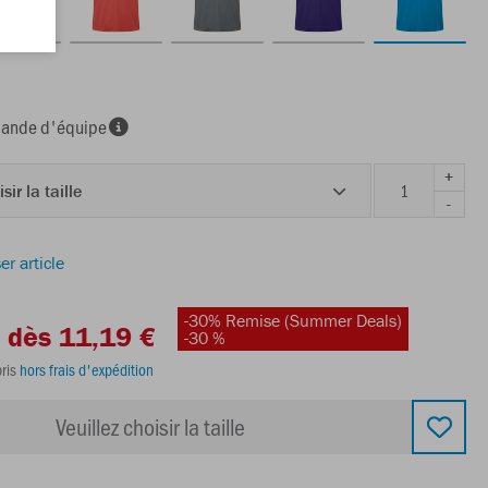
nde d'équipe
+
sir la taille
-
er article
-30% Remise (Summer Deals)
dès 11,19 €
-30 %
ris
hors frais d'expédition
Veuillez choisir la taille