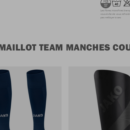
Les fibres microfines tran
vous évite de vous refroidi
pas nettoyer à sec
 MAILLOT TEAM MANCHES CO