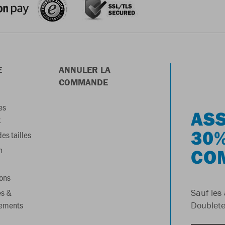
E
ANNULER LA
COMMANDE
es
ASS
x
30%
es tailles
n
CO
ons
es &
Sauf les 
gements
Doublete