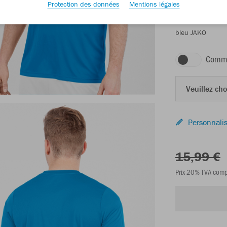
Protection des données
Mentions légales
bleu JAKO
Comma
Veuillez choi
Personnalis
15,99 €
Prix 20% TVA comp