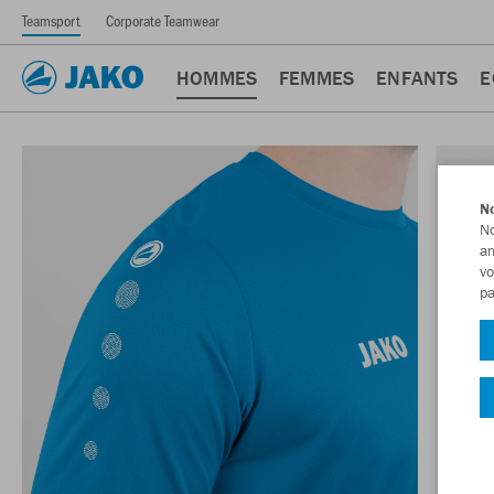
Teamsport
Corporate Teamwear
HOMMES
FEMMES
ENFANTS
E
No
No
am
vo
pa