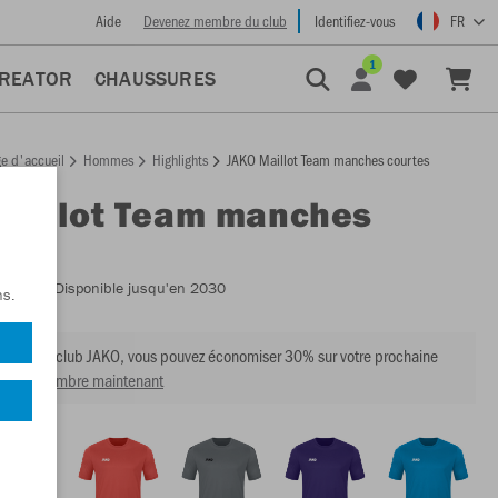
Aide
Devenez membre du club
Identifiez-vous
FR
1
CREATOR
CHAUSSURES
e d'accueil
Hommes
Highlights
JAKO Maillot Team manches courtes
Maillot Team manches
es
:
4233
- Disponible jusqu'en 2030
ns.
mbre du club JAKO, vous pouvez économiser 30% sur votre prochaine
venir membre maintenant