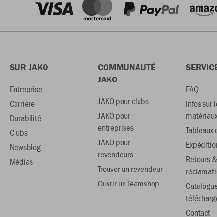
SUR JAKO
COMMUNAUTÉ
SERVIC
JAKO
Entreprise
FAQ
JAKO pour clubs
Carrière
Infos sur l
JAKO pour
matériau
Durabilité
entreprises
Tableaux d
Clubs
JAKO pour
Expéditio
Newsblog
revendeurs
Retours &
Médias
Trouver un revendeur
réclamati
Ouvrir un Teamshop
Catalogu
téléchar
Contact