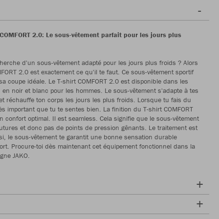
 COMFORT 2.0: Le sous-vêtement parfait pour les jours plus
cherche d'un sous-vêtement adapté pour les jours plus froids ? Alors
MFORT 2.0 est exactement ce qu'il te faut. Ce sous-vêtement sportif
sa coupe idéale. Le T-shirt COMFORT 2.0 est disponible dans les
XL, en noir et blanc pour les hommes. Le sous-vêtement s'adapte à tes
 réchauffe ton corps les jours les plus froids. Lorsque tu fais du
très important que tu te sentes bien. La finition du T-shirt COMFORT
n confort optimal. Il est seamless. Cela signifie que le sous-vêtement
utures et donc pas de points de pression gênants. Le traitement est
nsi, le sous-vêtement te garantit une bonne sensation durable
ort. Procure-toi dès maintenant cet équipement fonctionnel dans la
igne JAKO.