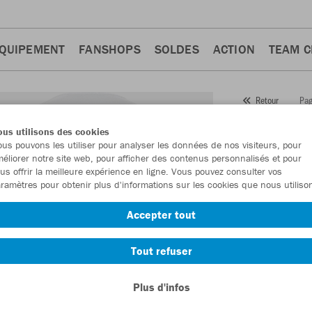
QUIPEMENT
FANSHOPS
SOLDES
ACTION
TEAM 
Pag
Retour
JAKO
us utilisons des cookies
us pouvons les utiliser pour analyser les données de nos visiteurs, pour
Numéro d’article
éliorer notre site web, pour afficher des contenus personnalisés et pour
us offrir la meilleure expérience en ligne. Vous pouvez consulter vos
ramètres pour obtenir plus d'informations sur les cookies que nous utiliso
En tant que me
Accepter tout
commande.
De
Tout refuser
Plus d'infos