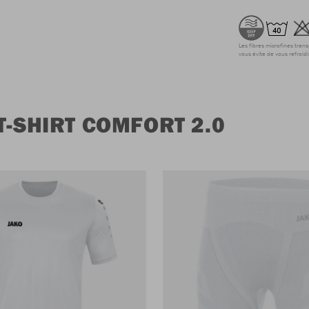
Les fibres microfines tran
vous évite de vous refroidi
T-SHIRT COMFORT 2.0