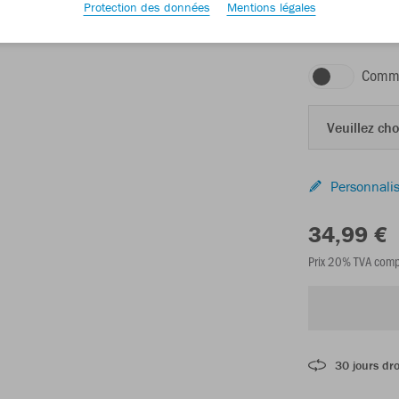
Protection des données
Mentions légales
blanc
Comma
Veuillez choi
Personnalis
34,99 €
Prix 20% TVA comp
30 jours dro