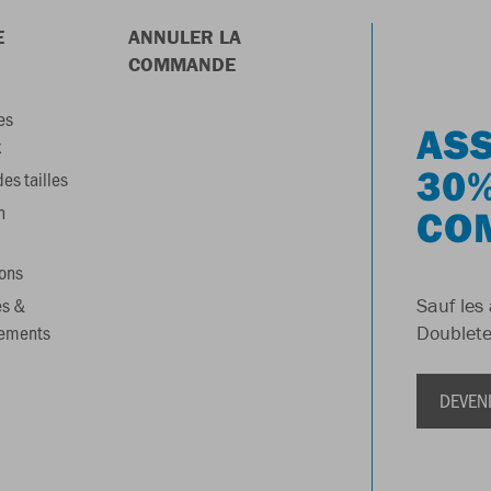
E
ANNULER LA
COMMANDE
es
ASS
x
30%
es tailles
n
CO
ons
es &
Sauf les 
gements
Doublete
DEVEN