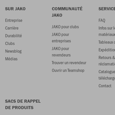
SUR JAKO
COMMUNAUTÉ
SERVIC
JAKO
Entreprise
FAQ
JAKO pour clubs
Carrière
Infos sur l
JAKO pour
matériau
Durabilité
entreprises
Tableaux d
Clubs
JAKO pour
Expéditio
Newsblog
revendeurs
Retours &
Médias
Trouver un revendeur
réclamati
Ouvrir un Teamshop
Catalogu
téléchar
Contact
SACS DE RAPPEL
DE PRODUITS