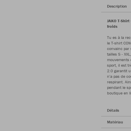
Description
JAKO T-Shirt
froids
Tu es à la re
le T-shirt CO
convainc par 
tailles S - X
mouvements et
sport, il est 
2.0 garantit u
n'a pas de co
respirant. Ai
pendant le sp
boutique en l
Détails
Matériau