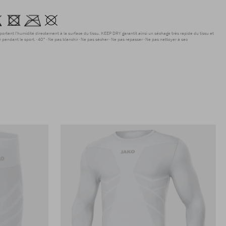
sportent l'humidité directement à la surface du tissu. KEEP DRY garantit ainsi un séchage très rapide du tissu et
r pendant le sport.
40°
Ne pas blanchir
Ne pas sécher
Ne pas repasser
Ne pas nettoyer à sec