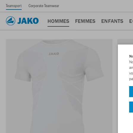
Teamsport
Corporate Teamwear
HOMMES
FEMMES
ENFANTS
E
No
No
am
vo
pa