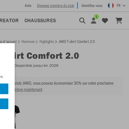
Aide
Devenez membre du club
Identifiez-vous
FR
1
CREATOR
CHAUSSURES
e d'accueil
Hommes
Highlights
JAKO T-shirt Comfort 2.0
T-shirt Comfort 2.0
:
6155
- Disponible jusqu'en 2026
ns.
mbre du club JAKO, vous pouvez économiser 30% sur votre prochaine
venir membre maintenant