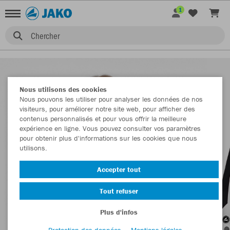
1
Chercher
Nous utilisons des cookies
Nous pouvons les utiliser pour analyser les données de nos
visiteurs, pour améliorer notre site web, pour afficher des
contenus personnalisés et pour vous offrir la meilleure
expérience en ligne. Vous pouvez consulter vos paramètres
pour obtenir plus d'informations sur les cookies que nous
utilisons.
Accepter tout
Tout refuser
Plus d'infos
Protection des données
Mentions légales