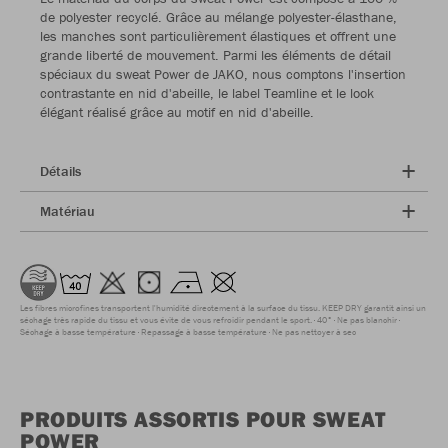
de polyester recyclé. Grâce au mélange polyester-élasthane,
les manches sont particulièrement élastiques et offrent une
grande liberté de mouvement. Parmi les éléments de détail
spéciaux du sweat Power de JAKO, nous comptons l'insertion
contrastante en nid d'abeille, le label Teamline et le look
élégant réalisé grâce au motif en nid d'abeille.
Détails
Matériau
Les fibres microfines transportent l'humidité directement à la surface du tissu. KEEP DRY garantit ainsi un
séchage très rapide du tissu et vous évite de vous refroidir pendant le sport.
40°
Ne pas blanchir
Séchage à basse température
Repassage à basse température
Ne pas nettoyer à sec
PRODUITS ASSORTIS POUR SWEAT
POWER