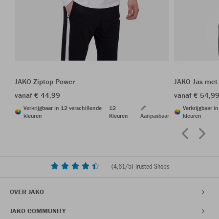
JAKO Ziptop Power
JAKO Jas met
vanaf € 44,99
vanaf € 54,9
Verkrijgbaar in 12 verschillende
12
Verkrijgbaar i
kleuren
Kleuren
Aanpasbaar
kleuren
(
4,61
/5) Trusted Shops
OVER JAKO
JAKO COMMUNITY