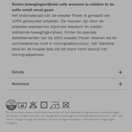
Ruime bewegingsvrijheid zelfs wanneer je midden in de
actie voluit moet gaan
Het bodymateriaal van de sweater Power is gemaakt van
100% gerecycled polyester. De mouwen zijn door de
polyester-elastaanmix bijzonder elastisch en bieden
voldoende bewegingsvrijheid. Onder de speciale
detailelementen van de JAKO sweater Power rekenen we de
contrasterende inzet in honingraatstructuur, het Teamline-
label en de knappe look die tot stand komt dankzij het
honingraatpatroon.
Details
Materiaal
Microfijne vezels voeren vocht direct naar buiten af. Het materiaal droogt zeer snel, beschermt tegen
afkoeling en zorgt ervoor dat u een aangenaam lichaamsgevoel behoudt tijdens het sporten.
40°
Niet
bleken
Drogen op lage temperatuur
Strijken op lage temperatuur
Niet chemisch reinigen/geen
droogkuis