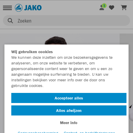
1
Zoeken
Wij gebruiken cookies
We kunnen deze inzetten om onze bezoekersgegevens te
analyseren, om onze website te verbeteren, om
gepersonaliseerde content weer te geven en om u een zo
aangenaam mogelijke surfervaring te bieden. U kan uw
instellingen bekijken voor meer info over de door ons
gebruikte cookies.
Accepteer alles
Alles afwijzen
Meer info
Gegevensbescherming
Contact- en bedrijfsgegevens