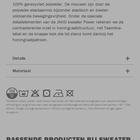
100% gerecycled polyester. De mouwen zijn door de
polyester-elastaanmix bijzonder elastisch en bieden
voldoende bewegingsvrijheid. Onder de speciale
detailelementen van de JAKO sweater Power rekenen we de
contrasterende inzet in honingraatstructuur, het Teamline-
label en de knappe look die tot stand komt dankzij het
honingraatpatroon.
Details
Materiaal
Microfijne vezels voeren vocht direct naar buiten af. Het materiaal droogt zeer snel, beschermt tegen
afkoeling en zorgt ervoor dat u een aangenaam lichaamsgevoel behoudt tijdens het sporten.
40°
Niet
bleken
Drogen op lage temperatuur
Strijken op lage temperatuur
Niet chemisch reinigen/geen
droogkuis
PASSENDE PRODUCTEN BIJ SWEATER