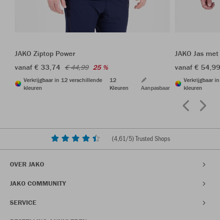
JAKO Ziptop Power
JAKO Jas met
vanaf € 33,74
vanaf € 54,9
€ 44,99
25 %
Verkrijgbaar in 12 verschillende
12
Verkrijgbaar i
kleuren
Kleuren
Aanpasbaar
kleuren
(
4,61
/5) Trusted Shops
OVER JAKO
JAKO COMMUNITY
SERVICE