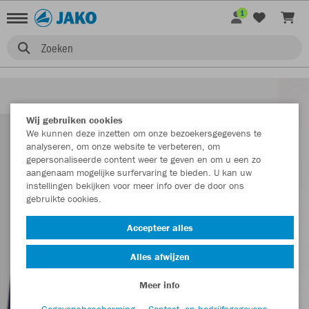
1
Zoeken
Wij gebruiken cookies
We kunnen deze inzetten om onze bezoekersgegevens te
analyseren, om onze website te verbeteren, om
gepersonaliseerde content weer te geven en om u een zo
aangenaam mogelijke surfervaring te bieden. U kan uw
instellingen bekijken voor meer info over de door ons
gebruikte cookies.
Accepteer alles
Alles afwijzen
Meer info
Gegevensbescherming
Contact- en bedrijfsgegevens