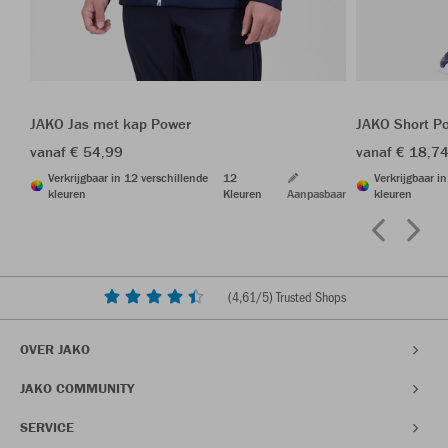
JAKO Jas met kap Power
JAKO Short P
vanaf € 54,99
vanaf € 18,7
Verkrijgbaar in 12 verschillende
12
Verkrijgbaar i
kleuren
Kleuren
Aanpasbaar
kleuren
(
4,61
/5) Trusted Shops
OVER JAKO
JAKO COMMUNITY
SERVICE