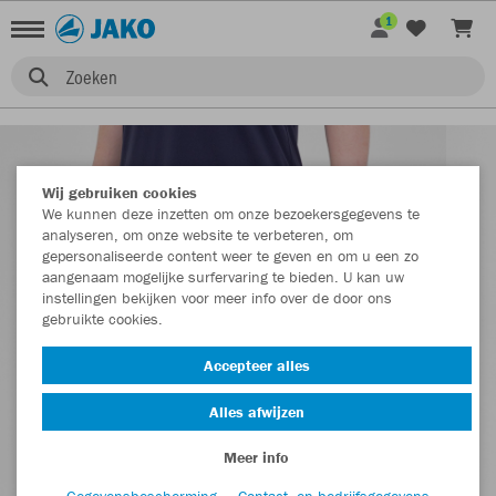
1
Zoeken
Wij gebruiken cookies
We kunnen deze inzetten om onze bezoekersgegevens te
analyseren, om onze website te verbeteren, om
gepersonaliseerde content weer te geven en om u een zo
aangenaam mogelijke surfervaring te bieden. U kan uw
instellingen bekijken voor meer info over de door ons
gebruikte cookies.
Accepteer alles
Alles afwijzen
Meer info
Gegevensbescherming
Contact- en bedrijfsgegevens