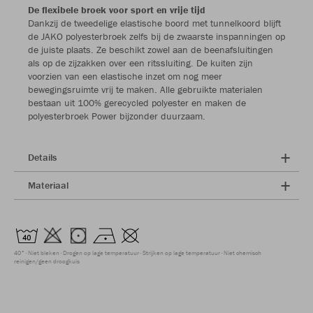
De flexibele broek voor sport en vrije tijd
Dankzij de tweedelige elastische boord met tunnelkoord blijft
de JAKO polyesterbroek zelfs bij de zwaarste inspanningen op
de juiste plaats. Ze beschikt zowel aan de beenafsluitingen
als op de zijzakken over een ritssluiting. De kuiten zijn
voorzien van een elastische inzet om nog meer
bewegingsruimte vrij te maken. Alle gebruikte materialen
bestaan uit 100% gerecycled polyester en maken de
polyesterbroek Power bijzonder duurzaam.
Details
Materiaal
40°
Niet bleken
Drogen op lage temperatuur
Strijken op lage temperatuur
Niet chemisch
reinigen/geen droogkuis