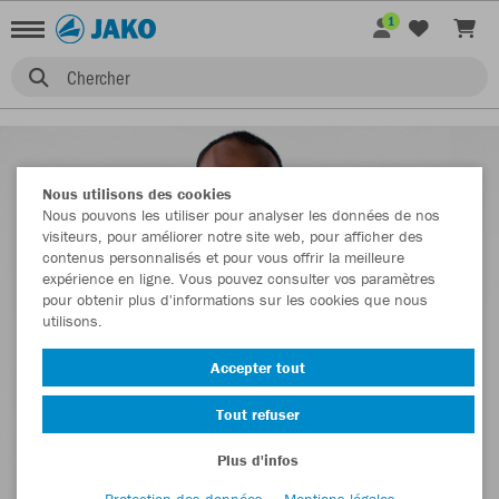
1
Chercher
Nous utilisons des cookies
Nous pouvons les utiliser pour analyser les données de nos
visiteurs, pour améliorer notre site web, pour afficher des
contenus personnalisés et pour vous offrir la meilleure
expérience en ligne. Vous pouvez consulter vos paramètres
pour obtenir plus d'informations sur les cookies que nous
utilisons.
Accepter tout
Tout refuser
Plus d'infos
Protection des données
Mentions légales