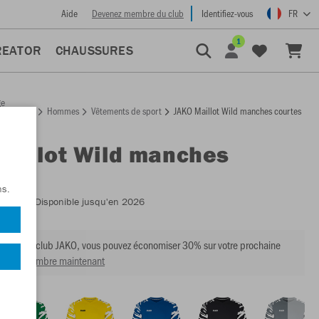
Aide
Devenez membre du club
Identifiez-vous
FR
1
REATOR
CHAUSSURES
ge
Hommes
Vêtements de sport
JAKO Maillot Wild manches courtes
ccueil
Maillot Wild manches
es
ns.
:
4244
- Disponible jusqu'en 2026
mbre du club JAKO, vous pouvez économiser 30% sur votre prochaine
venir membre maintenant