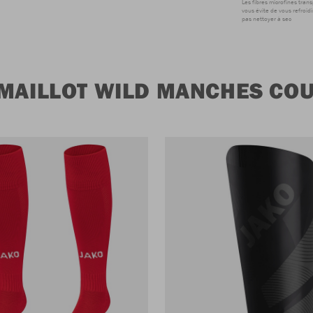
Les fibres microfines tran
vous évite de vous refroidi
pas nettoyer à sec
 MAILLOT WILD MANCHES CO