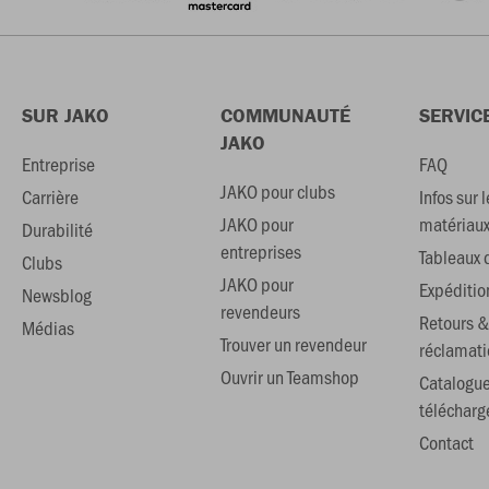
SUR JAKO
COMMUNAUTÉ
SERVIC
JAKO
Entreprise
FAQ
JAKO pour clubs
Carrière
Infos sur l
JAKO pour
matériau
Durabilité
entreprises
Tableaux d
Clubs
JAKO pour
Expéditio
Newsblog
revendeurs
Retours &
Médias
Trouver un revendeur
réclamati
Ouvrir un Teamshop
Catalogu
téléchar
Contact