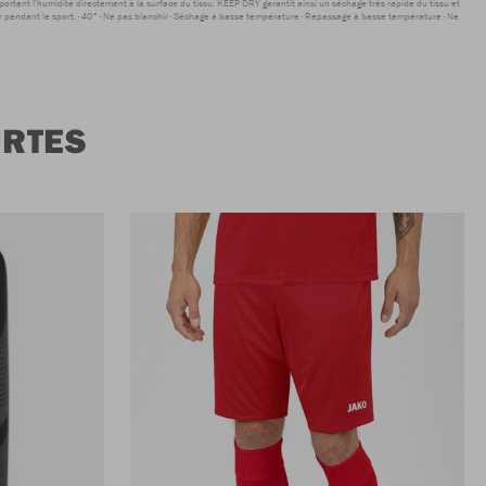
sportent l'humidité directement à la surface du tissu. KEEP DRY garantit ainsi un séchage très rapide du tissu et
r pendant le sport.
40°
Ne pas blanchir
Séchage à basse température
Repassage à basse température
Ne
URTES