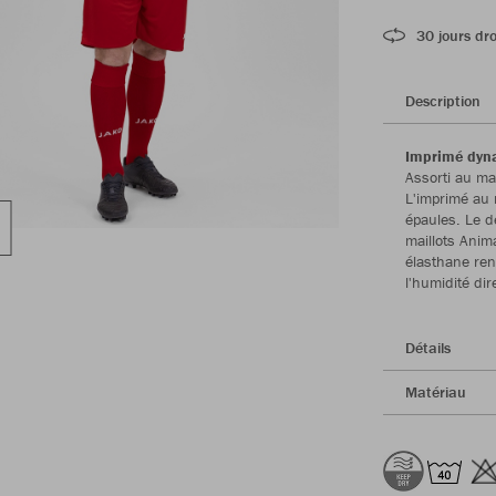
30 jours dro
Description
Imprimé dyna
Assorti au ma
L'imprimé au 
épaules. Le d
maillots Anima
élasthane ren
l'humidité di
Détails
Matériau