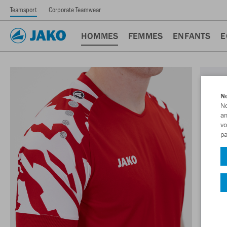
Teamsport
Corporate Teamwear
HOMMES
FEMMES
ENFANTS
E
No
No
am
vo
pa