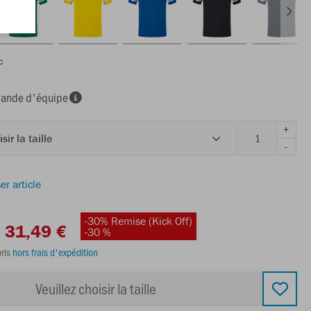
c
nde d'équipe
+
sir la taille
-
er article
-30% Remise (Kick Off)
31,49 €
-30 %
ris
hors frais d'expédition
Veuillez choisir la taille