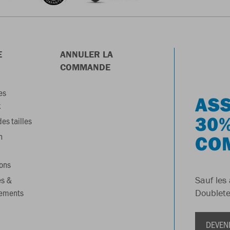
E
ANNULER LA
COMMANDE
es
ASS
x
30%
es tailles
n
CO
ons
es &
Sauf les 
gements
Doublete
DEVEN