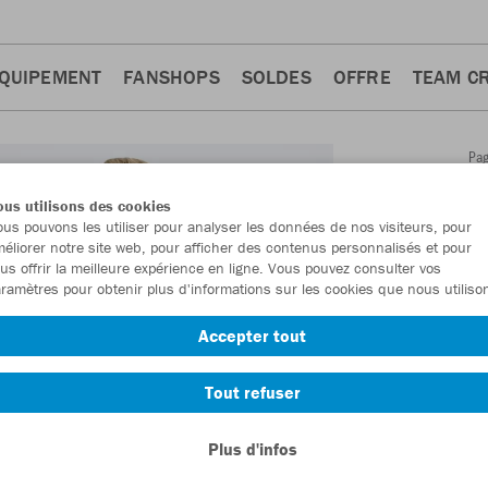
QUIPEMENT
FANSHOPS
SOLDES
OFFRE
TEAM C
Pa
Retour
d'a
us utilisons des cookies
JAKO
us pouvons les utiliser pour analyser les données de nos visiteurs, pour
éliorer notre site web, pour afficher des contenus personnalisés et pour
court
us offrir la meilleure expérience en ligne. Vous pouvez consulter vos
ramètres pour obtenir plus d'informations sur les cookies que nous utiliso
Numéro d’article
Accepter tout
En tant que me
Tout refuser
commande.
De
Plus d'infos