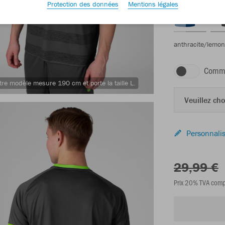
Protection des données
Mentions légales
anthracite/lemon
Comma
tre modèle mesure 190 cm et porte la taille L.
Veuillez choi
Personnalis
29,99 €
Prix 20% TVA comp