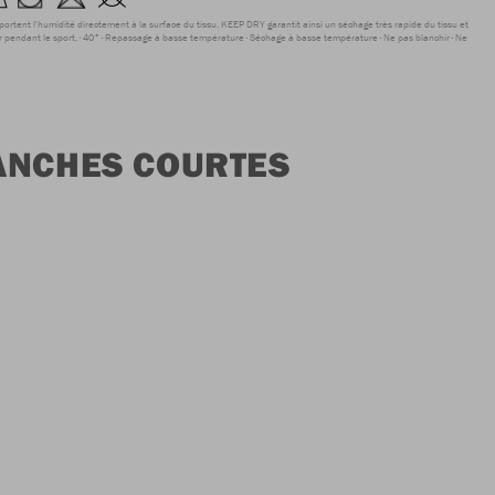
sportent l'humidité directement à la surface du tissu. KEEP DRY garantit ainsi un séchage très rapide du tissu et
r pendant le sport.
40°
Repassage à basse température
Séchage à basse température
Ne pas blanchir
Ne
MANCHES COURTES