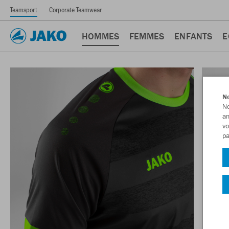
Teamsport
Corporate Teamwear
HOMMES
FEMMES
ENFANTS
E
No
No
am
vo
pa