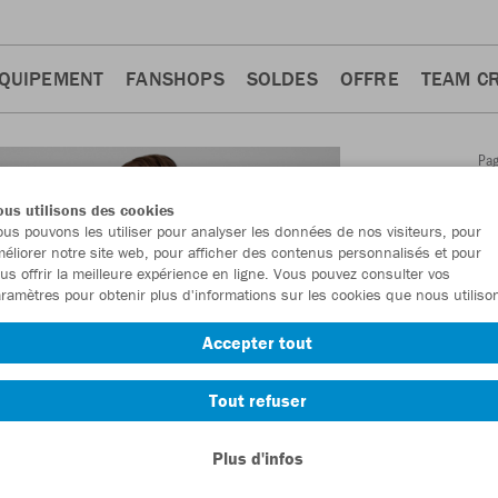
QUIPEMENT
FANSHOPS
SOLDES
OFFRE
TEAM C
Pa
Retour
d'a
us utilisons des cookies
JAKO
us pouvons les utiliser pour analyser les données de nos visiteurs, pour
éliorer notre site web, pour afficher des contenus personnalisés et pour
manch
us offrir la meilleure expérience en ligne. Vous pouvez consulter vos
ramètres pour obtenir plus d'informations sur les cookies que nous utiliso
Numéro d’article
Accepter tout
En tant que me
Tout refuser
commande.
De
Plus d'infos