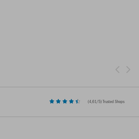
(
4,61
/5) Trusted Shops