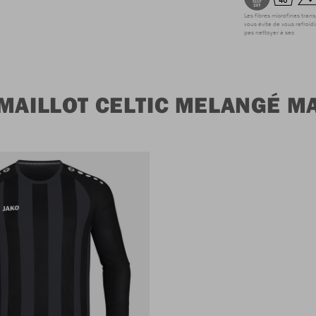
Les fibres microfines tran
vous évite de vous refroidi
pas nettoyer à sec
 MAILLOT CELTIC MELANGÉ 