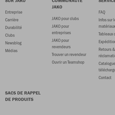
SUR JAKO
COMMUNAUTÉ
SERVIC
JAKO
Entreprise
FAQ
JAKO pour clubs
Carrière
Infos sur l
JAKO pour
matériau
Durabilité
entreprises
Tableaux d
Clubs
JAKO pour
Expéditio
Newsblog
revendeurs
Retours &
Médias
Trouver un revendeur
réclamati
Ouvrir un Teamshop
Catalogu
téléchar
Contact
SACS DE RAPPEL
DE PRODUITS