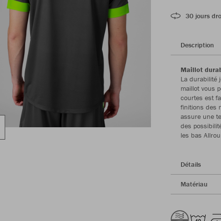
30 jours dro
Description
Maillot dura
La durabilité 
maillot vous 
courtes est f
finitions des
assure une te
des possibilit
les bas Allro
Détails
Matériau