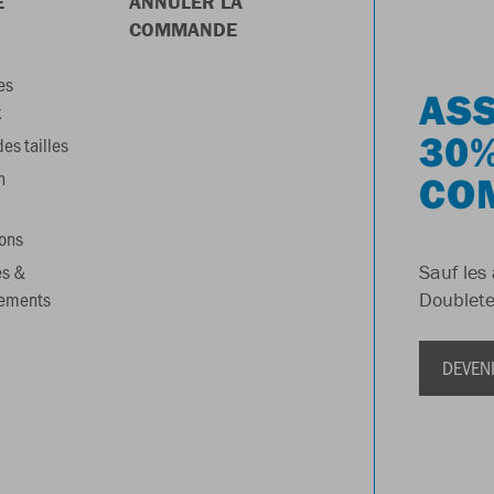
E
ANNULER LA
COMMANDE
es
ASS
x
30%
es tailles
n
CO
ons
es &
Sauf les 
gements
Doublete
DEVEN