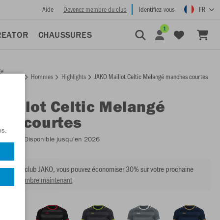
Aide
Devenez membre du club
Identifiez-vous
FR
1
REATOR
CHAUSSURES
ge
Hommes
Highlights
JAKO Maillot Celtic Melangé manches courtes
ccueil
Maillot Celtic Melangé
es courtes
ns.
:
4214
- Disponible jusqu'en 2026
mbre du club JAKO, vous pouvez économiser 30% sur votre prochaine
venir membre maintenant