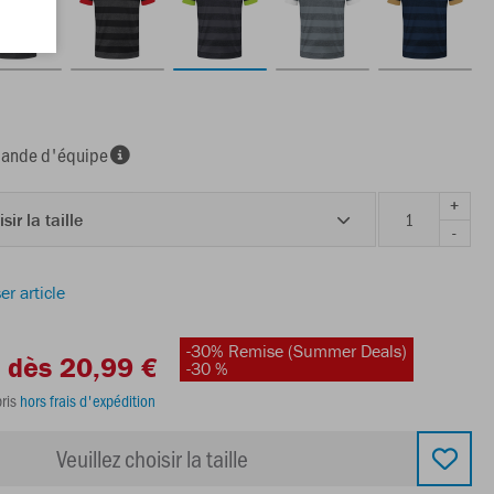
nde d'équipe
+
sir la taille
-
er article
-30% Remise (Summer Deals)
dès 20,99 €
-30 %
ris
hors frais d'expédition
Veuillez choisir la taille