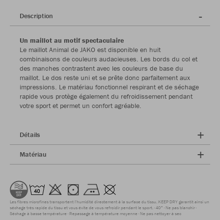
Description
Un maillot au motif spectaculaire
Le maillot Animal de JAKO est disponible en huit
combinaisons de couleurs audacieuses. Les bords du col et
des manches contrastent avec les couleurs de base du
maillot. Le dos reste uni et se prête donc parfaitement aux
impressions. Le matériau fonctionnel respirant et de séchage
rapide vous protège également du refroidissement pendant
votre sport et permet un confort agréable.
Détails
Matériau
Les fibres microfines transportent l'humidité directement à la surface du tissu. KEEP DRY garantit ainsi un
séchage très rapide du tissu et vous évite de vous refroidir pendant le sport.
40°
Ne pas blanchir
Séchage à basse température
Repassage à température moyenne
Ne pas nettoyer à sec