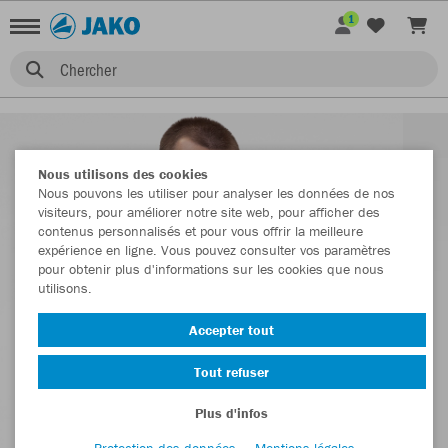
1
Chercher
Nous utilisons des cookies
Nous pouvons les utiliser pour analyser les données de nos
visiteurs, pour améliorer notre site web, pour afficher des
contenus personnalisés et pour vous offrir la meilleure
expérience en ligne. Vous pouvez consulter vos paramètres
pour obtenir plus d'informations sur les cookies que nous
utilisons.
Accepter tout
Tout refuser
Plus d'infos
Protection des données
Mentions légales