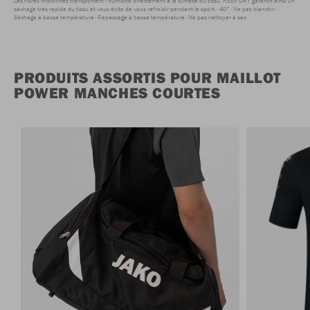
Les fibres microfines transportent l'humidité directement à la surface du tissu. KEEP DRY garantit ainsi un
séchage très rapide du tissu et vous évite de vous refroidir pendant le sport.
40°
Ne pas blanchir
Séchage à basse température
Repassage à basse température
Ne pas nettoyer à sec
PRODUITS ASSORTIS POUR MAILLOT
POWER MANCHES COURTES