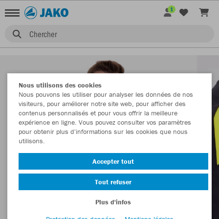
1
Chercher
Nous utilisons des cookies
Nous pouvons les utiliser pour analyser les données de nos
visiteurs, pour améliorer notre site web, pour afficher des
contenus personnalisés et pour vous offrir la meilleure
expérience en ligne. Vous pouvez consulter vos paramètres
pour obtenir plus d'informations sur les cookies que nous
utilisons.
Accepter tout
Tout refuser
Plus d'infos
Protection des données
Mentions légales