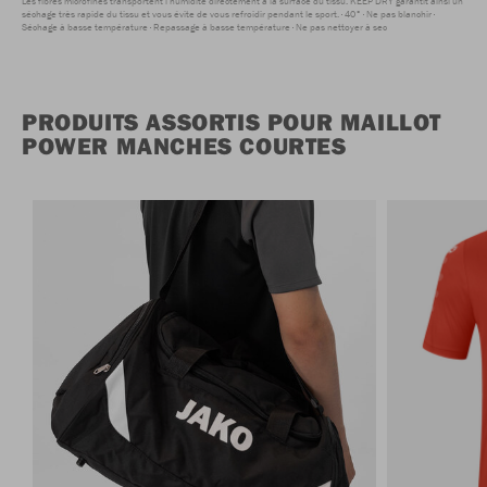
Les fibres microfines transportent l'humidité directement à la surface du tissu. KEEP DRY garantit ainsi un
séchage très rapide du tissu et vous évite de vous refroidir pendant le sport.
40°
Ne pas blanchir
Séchage à basse température
Repassage à basse température
Ne pas nettoyer à sec
PRODUITS ASSORTIS POUR MAILLOT
POWER MANCHES COURTES