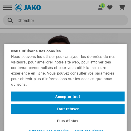
1
Chercher
Nous utilisons des cookies
Nous pouvons les utiliser pour analyser les données de nos
visiteurs, pour améliorer notre site web, pour afficher des
contenus personnalisés et pour vous offrir la meilleure
expérience en ligne. Vous pouvez consulter vos paramètres
pour obtenir plus d'informations sur les cookies que nous
utilisons.
Accepter tout
Tout refuser
Plus d'infos
Protection des données
Mentions légales