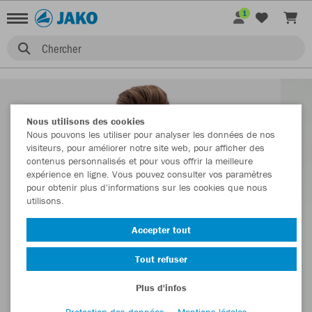
1
Chercher
Nous utilisons des cookies
Nous pouvons les utiliser pour analyser les données de nos
visiteurs, pour améliorer notre site web, pour afficher des
contenus personnalisés et pour vous offrir la meilleure
expérience en ligne. Vous pouvez consulter vos paramètres
pour obtenir plus d'informations sur les cookies que nous
utilisons.
Accepter tout
Tout refuser
Plus d'infos
Protection des données
Mentions légales