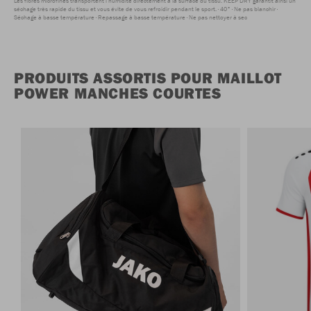
Les fibres microfines transportent l'humidité directement à la surface du tissu. KEEP DRY garantit ainsi un
séchage très rapide du tissu et vous évite de vous refroidir pendant le sport.
40°
Ne pas blanchir
Séchage à basse température
Repassage à basse température
Ne pas nettoyer à sec
PRODUITS ASSORTIS POUR MAILLOT
POWER MANCHES COURTES