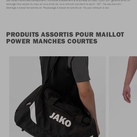
Les fibres microfines transportent l'humidité directement à la surface du tissu. KEEP DRY garantit ainsi un
séchage très rapide du tissu et vous évite de vous refroidir pendant le sport.
40°
Ne pas blanchir
Séchage à basse température
Repassage à basse température
Ne pas nettoyer à sec
PRODUITS ASSORTIS POUR MAILLOT
POWER MANCHES COURTES