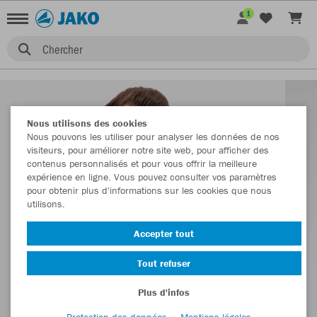
1
Chercher
Nous utilisons des cookies
Nous pouvons les utiliser pour analyser les données de nos
visiteurs, pour améliorer notre site web, pour afficher des
contenus personnalisés et pour vous offrir la meilleure
expérience en ligne. Vous pouvez consulter vos paramètres
pour obtenir plus d'informations sur les cookies que nous
utilisons.
Accepter tout
Tout refuser
Plus d'infos
Protection des données
Mentions légales