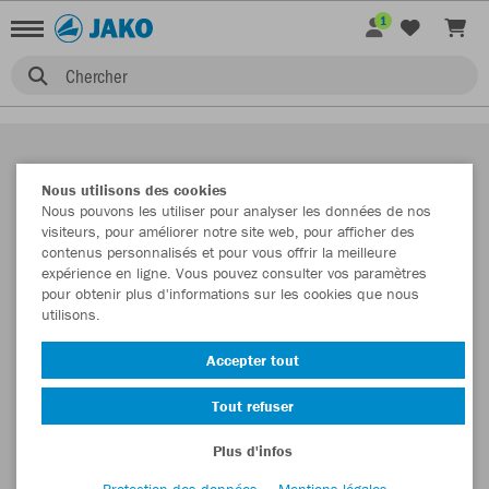
1
Chercher
Nous utilisons des cookies
Nous pouvons les utiliser pour analyser les données de nos
visiteurs, pour améliorer notre site web, pour afficher des
contenus personnalisés et pour vous offrir la meilleure
expérience en ligne. Vous pouvez consulter vos paramètres
pour obtenir plus d'informations sur les cookies que nous
utilisons.
Accepter tout
Tout refuser
Plus d'infos
Protection des données
Mentions légales