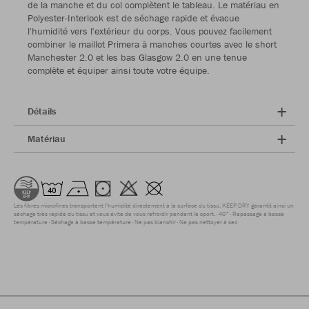
de la manche et du col complètent le tableau. Le matériau en
Polyester-Interlock est de séchage rapide et évacue
l'humidité vers l'extérieur du corps. Vous pouvez facilement
combiner le maillot Primera à manches courtes avec le short
Manchester 2.0 et les bas Glasgow 2.0 en une tenue
complète et équiper ainsi toute votre équipe.
Détails
Matériau
Les fibres microfines transportent l'humidité directement à la surface du tissu. KEEP DRY garantit ainsi un
séchage très rapide du tissu et vous évite de vous refroidir pendant le sport.
40°
Repassage à basse
température
Séchage à basse température
Ne pas blanchir
Ne pas nettoyer à sec