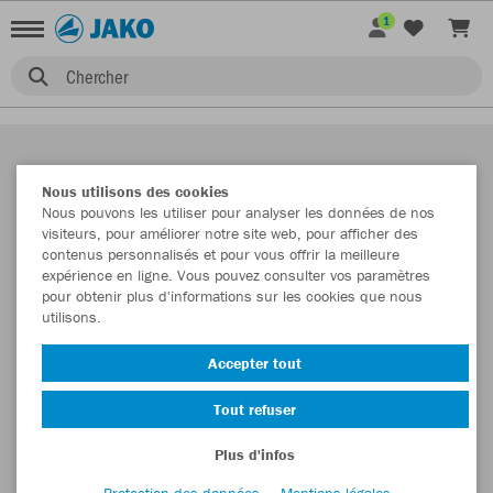
1
Chercher
Nous utilisons des cookies
Nous pouvons les utiliser pour analyser les données de nos
visiteurs, pour améliorer notre site web, pour afficher des
contenus personnalisés et pour vous offrir la meilleure
expérience en ligne. Vous pouvez consulter vos paramètres
pour obtenir plus d'informations sur les cookies que nous
utilisons.
Accepter tout
Tout refuser
Plus d'infos
Protection des données
Mentions légales