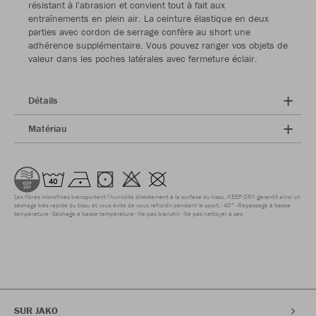
résistant à l'abrasion et convient tout à fait aux
entraînements en plein air. La ceinture élastique en deux
parties avec cordon de serrage confère au short une
adhérence supplémentaire. Vous pouvez ranger vos objets de
valeur dans les poches latérales avec fermeture éclair.
Détails
Matériau
Les fibres microfines transportent l'humidité directement à la surface du tissu. KEEP DRY garantit ainsi un
séchage très rapide du tissu et vous évite de vous refroidir pendant le sport.
40°
Repassage à basse
température
Séchage à basse température
Ne pas blanchir
Ne pas nettoyer à sec
SUR JAKO