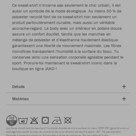
Ce sweat-shirt n'incarne pas seulement le chic urbain, il est
aussi un symbole de la mode écologique. Au moins 50 % de
polyester recyclé font de ce sweat-shirt non seulement un
produit particulièrement durable, mais aussi un véritable
accroche-regard. Le body avec un intérieur en polaire douce
assure un confort douillet, tandis que les manches en
mélange de polyester et d'élasthanne hautement élastique
garantissent une liberté de mouvement maximale. Les fibres
microfines transportent l'humidité à la surface du tissu. Tu
conserves ainsi une sensation corporelle agréable pendant le
sport. Procure-toi maintenant le sweat-shirt Iconic dans la
boutique en ligne JAKO !
Détails
Matériau
Les fibres microfines transportent l'humidité directement à la surface du tissu. KEEP DRY garantit ainsi un
séchage très rapide du tissu et vous évite de vous refroidir pendant le sport.
40°
Ne pas blanchir
Séchage à basse température
Repassage à basse température
Ne pas nettoyer à sec