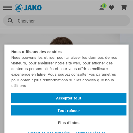
1
Chercher
Nous utilisons des cookies
Nous pouvons les utiliser pour analyser les données de nos
visiteurs, pour améliorer notre site web, pour afficher des
contenus personnalisés et pour vous offrir la meilleure
expérience en ligne. Vous pouvez consulter vos paramètres
pour obtenir plus d'informations sur les cookies que nous
utilisons.
Accepter tout
Tout refuser
Plus d'infos
Protection des données
Mentions légales