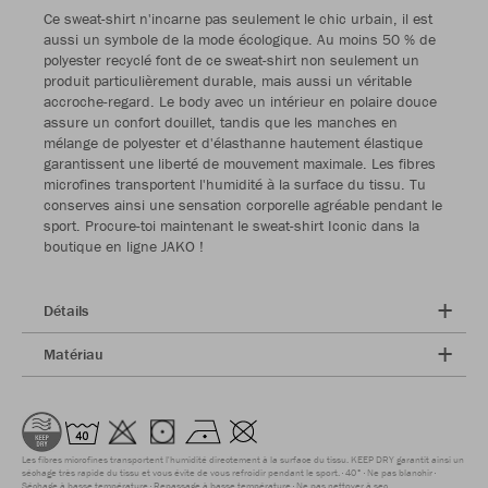
Ce sweat-shirt n'incarne pas seulement le chic urbain, il est
aussi un symbole de la mode écologique. Au moins 50 % de
polyester recyclé font de ce sweat-shirt non seulement un
produit particulièrement durable, mais aussi un véritable
accroche-regard. Le body avec un intérieur en polaire douce
assure un confort douillet, tandis que les manches en
mélange de polyester et d'élasthanne hautement élastique
garantissent une liberté de mouvement maximale. Les fibres
microfines transportent l'humidité à la surface du tissu. Tu
conserves ainsi une sensation corporelle agréable pendant le
sport. Procure-toi maintenant le sweat-shirt Iconic dans la
boutique en ligne JAKO !
Détails
Matériau
Les fibres microfines transportent l'humidité directement à la surface du tissu. KEEP DRY garantit ainsi un
séchage très rapide du tissu et vous évite de vous refroidir pendant le sport.
40°
Ne pas blanchir
Séchage à basse température
Repassage à basse température
Ne pas nettoyer à sec