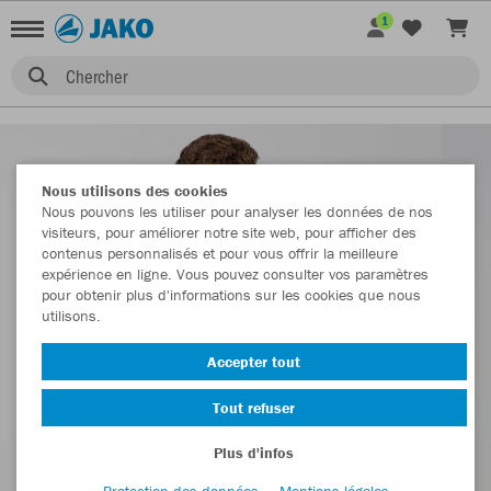
1
Chercher
Nous utilisons des cookies
Nous pouvons les utiliser pour analyser les données de nos
visiteurs, pour améliorer notre site web, pour afficher des
contenus personnalisés et pour vous offrir la meilleure
expérience en ligne. Vous pouvez consulter vos paramètres
pour obtenir plus d'informations sur les cookies que nous
utilisons.
Accepter tout
Tout refuser
Plus d'infos
Protection des données
Mentions légales