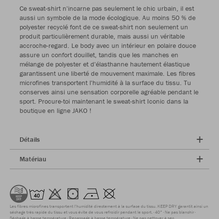
Ce sweat-shirt n'incarne pas seulement le chic urbain, il est
aussi un symbole de la mode écologique. Au moins 50 % de
polyester recyclé font de ce sweat-shirt non seulement un
produit particulièrement durable, mais aussi un véritable
accroche-regard. Le body avec un intérieur en polaire douce
assure un confort douillet, tandis que les manches en
mélange de polyester et d'élasthanne hautement élastique
garantissent une liberté de mouvement maximale. Les fibres
microfines transportent l'humidité à la surface du tissu. Tu
conserves ainsi une sensation corporelle agréable pendant le
sport. Procure-toi maintenant le sweat-shirt Iconic dans la
boutique en ligne JAKO !
Détails
Matériau
Les fibres microfines transportent l'humidité directement à la surface du tissu. KEEP DRY garantit ainsi un
séchage très rapide du tissu et vous évite de vous refroidir pendant le sport.
40°
Ne pas blanchir
Séchage à basse température
Repassage à basse température
Ne pas nettoyer à sec