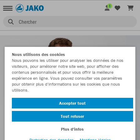
1
Chercher
Nous utilisons des cookies
Nous pouvons les utiliser pour analyser les données de nos
visiteurs, pour améliorer notre site web, pour afficher des
contenus personnalisés et pour vous offrir la meilleure
expérience en ligne. Vous pouvez consulter vos paramètres
pour obtenir plus d'informations sur les cookies que nous
utilisons.
Accepter tout
Tout refuser
Plus d'infos
Protection des données
Mentions légales