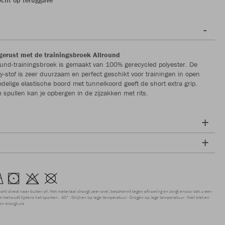
gerust met de trainingsbroek Allround
und-trainingsbroek is gemaakt van 100% gerecycled polyester. De
ry-stof is zeer duurzaam en perfect geschikt voor trainingen in open
edelige elastische boord met tunnelkoord geeft de short extra grip.
e spullen kan je opbergen in de zijzakken met rits.
ocht direct naar buiten af. Het materiaal droogt zeer snel, beschermt tegen afkoeling en zorgt ervoor dat u een
 behoudt tijdens het sporten.
40°
Strijken op lage temperatuur
Drogen op lage temperatuur
Niet bleken
en droogkuis