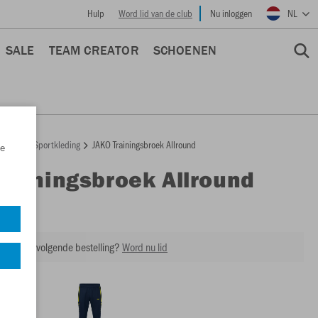
Hulp
Word lid van de club
Nu inloggen
NL
SALE
TEAM CREATOR
SCHOENEN
epage
Sportkleding
JAKO Trainingsbroek Allround
e
Trainingsbroek Allround
8489
ing op je volgende bestelling?
Word nu lid