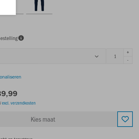
estelling
+
-
sonaliseren
39,99
TW
excl. verzendkosten
Kies maat
echt op teruggave