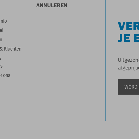
ANNULEREN
info
VER
el
JE 
n
& Klachten
&
Uitgezon
s
afgeprijs
r ons
WORD 