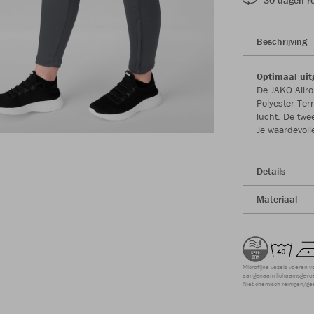
Beschrijving
Optimaal uit
De JAKO Allro
Polyester-Ter
lucht. De twe
Je waardevoll
Details
Materiaal
Microfijne vezels voeren v
aangenaam lichaamsgevoel
Niet chemisch reinigen/ge