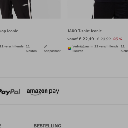
kap Iconic
JAKO T-shirt Iconic
vanaf € 22,49
€ 29,99
25 %
 11 verschillende
11
Verkrijgbaar in 11 verschillende
11
Kleuren
Aanpasbaar
kleuren
Kleu
E
BESTELLING