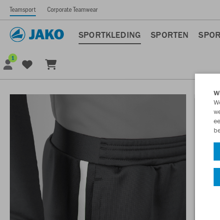
Teamsport
Corporate Teamwear
SPORTKLEDING
SPORTEN
SPOR
1
Wi
We
we
ee
be