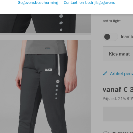
Gegevensbescherming
Contact- en bedrijfsgegevens
antra light
Teamb
Kies maat
Artikel per
vanaf € 
Prijs incl. 21% B
30 dagen r