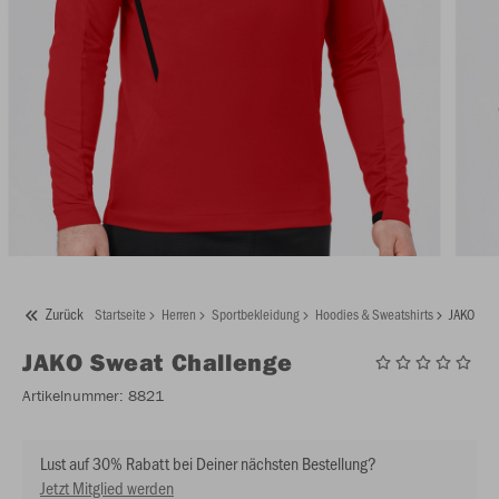
Zurück
Startseite
Herren
Sportbekleidung
Hoodies & Sweatshirts
JAKO Swe
JAKO
Sweat Challenge
Artikelnummer:
8821
Lust auf 30% Rabatt bei Deiner nächsten Bestellung?
Jetzt Mitglied werden