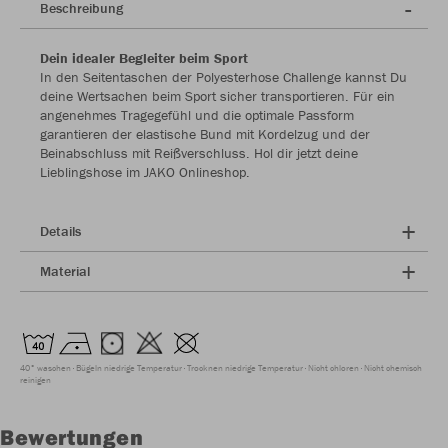
Beschreibung
Dein idealer Begleiter beim Sport
In den Seitentaschen der Polyesterhose Challenge kannst Du
deine Wertsachen beim Sport sicher transportieren. Für ein
angenehmes Tragegefühl und die optimale Passform
garantieren der elastische Bund mit Kordelzug und der
Beinabschluss mit Reißverschluss. Hol dir jetzt deine
Lieblingshose im JAKO Onlineshop.
Details
Material
40° waschen
Bügeln niedrige Temperatur
Trocknen niedrige Temperatur
Nicht chloren
Nicht chemisch
reinigen
Bewertungen