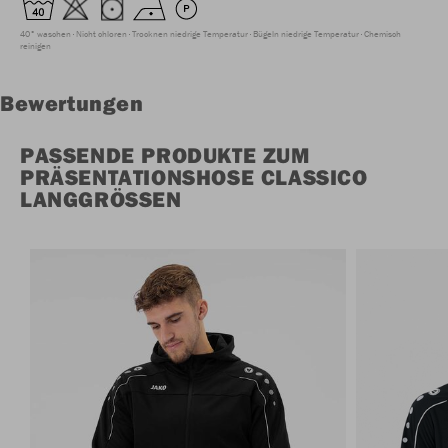
40° waschen
Nicht chloren
Trocknen niedrige Temperatur
Bügeln niedrige Temperatur
Chemisch
reinigen
Bewertungen
PASSENDE PRODUKTE ZUM
PRÄSENTATIONSHOSE CLASSICO
LANGGRÖSSEN