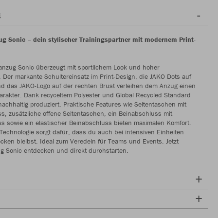
g
ug Sonic – dein stylischer Trainingspartner mit modernem Print-
anzug Sonic überzeugt mit sportlichem Look und hoher
t. Der markante Schultereinsatz im Print-Design, die JAKO Dots auf
d das JAKO-Logo auf der rechten Brust verleihen dem Anzug einen
rakter. Dank recyceltem Polyester und Global Recycled Standard
nachhaltig produziert. Praktische Features wie Seitentaschen mit
s, zusätzliche offene Seitentaschen, ein Beinabschluss mit
s sowie ein elastischer Beinabschluss bieten maximalen Komfort.
Technologie sorgt dafür, dass du auch bei intensiven Einheiten
ken bleibst. Ideal zum Veredeln für Teams und Events. Jetzt
g Sonic entdecken und direkt durchstarten.