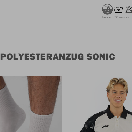
Keep Dry
40° waschen
N
 POLYESTERANZUG SONIC