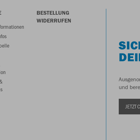
E
BESTELLUNG
WIDERRUFEN
formationen
nfos
SIC
belle
DEI
&
ion
Ausgenom
 &
und berei
s
JETZT