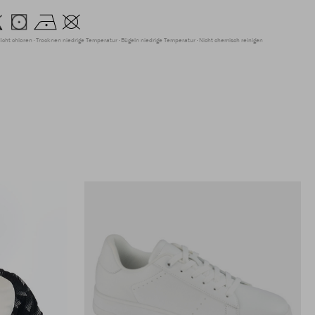
icht chloren
Trocknen niedrige Temperatur
Bügeln niedrige Temperatur
Nicht chemisch reinigen