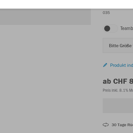
035
Teamb
Bitte Größe
Produkt ind
ab CHF 
Preis inkl. 8.1% 
30 Tage Rü