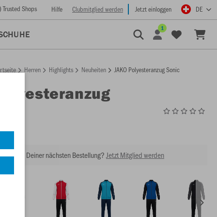
) Trusted Shops
Hilfe
Clubmitglied werden
Jetzt einloggen
DE
1
SCHUHE
rtseite
Herren
Highlights
Neuheiten
JAKO Polyesteranzug Sonic
Polyesteranzug
M9126
abatt bei Deiner nächsten Bestellung?
Jetzt Mitglied werden