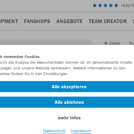
(
4,61
/5
IPMENT
FANSHOPS
ANGEBOTE
TEAM CREATOR
Sta
Zurück
JAKO
ir verwenden Cookies
rch die Analyse der Besucherdaten können wir dir personalisierte Inhalte
Sonic
zeigen und unsere Website verbessern. Weitere Informationen zu den
okies findest Du in den Einstellungen.
Artikelnummer:
Alle akzeptieren
Lust auf 30% R
Alle ablehnen
mehr Infos
Datenschutz
Impressum