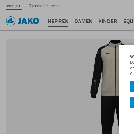
Teamsport
Corporate Teamwear
HERREN
DAMEN
KINDER
EQU
W
Du
an
Co