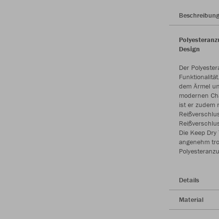
Beschreibun
Polyesteranz
Design
Der Polyester
Funktionalitä
dem Ärmel un
modernen Cha
ist er zudem 
Reißverschlus
Reißverschlus
Die Keep Dry 
angenehm troc
Polyesteranzu
Details
Material