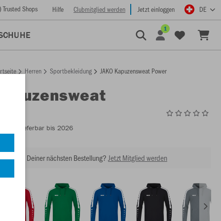
) Trusted Shops
Hilfe
Clubmitglied werden
Jetzt einloggen
DE
1
SCHUHE
rtseite
Herren
Sportbekleidung
JAKO Kapuzensweat Power
Kapuzensweat
6723
- Lieferbar bis 2026
abatt bei Deiner nächsten Bestellung?
Jetzt Mitglied werden