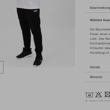
Beschreibun
Weicher Kap
Die Baumwoll
Power einen e
Look. Des Wei
Kontrasteinsa
Einlaufen des
Kordelzug im
Details
Material
40° waschen
Nicht chlor