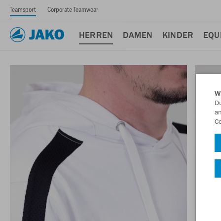
Teamsport
Corporate Teamwear
HERREN
DAMEN
KINDER
EQU
W
Du
an
Co