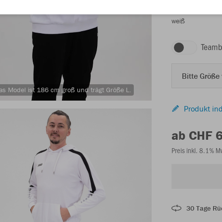
weiß
Teamb
Bitte Größe
as Model ist 186 cm groß und trägt Größe L.
Produkt ind
ab CHF 
Preis inkl. 8.1% 
30 Tage Rü