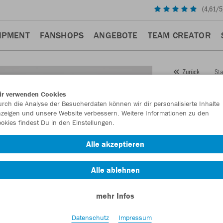
(
4,61
/5
IPMENT
FANSHOPS
ANGEBOTE
TEAM CREATOR
Sta
Zurück
JAKO
ir verwenden Cookies
rch die Analyse der Besucherdaten können wir dir personalisierte Inhalte
Power
zeigen und unsere Website verbessern. Weitere Informationen zu den
okies findest Du in den Einstellungen.
Artikelnummer:
Alle akzeptieren
Lust auf 30% R
Alle ablehnen
mehr Infos
Datenschutz
Impressum