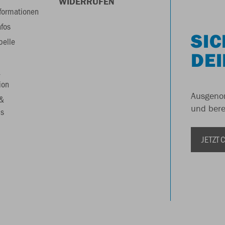
WIDERRUFEN
formationen
nfos
SIC
belle
DEI
&
ion
Ausgenom
 &
und berei
s
JETZT