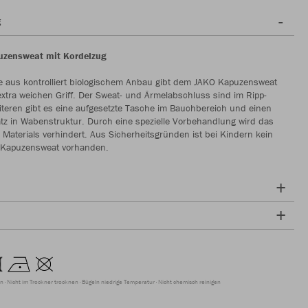
g
uzensweat mit Kordelzug
e aus kontrolliert biologischem Anbau gibt dem JAKO Kapuzensweat
xtra weichen Griff. Der Sweat- und Ärmelabschluss sind im Ripp-
teren gibt es eine aufgesetzte Tasche im Bauchbereich und einen
tz in Wabenstruktur. Durch eine spezielle Vorbehandlung wird das
 Materials verhindert. Aus Sicherheitsgründen ist bei Kindern kein
 Kapuzensweat vorhanden.
en
Nicht im Trockner trocknen
Bügeln niedrige Temperatur
Nicht chemisch reinigen