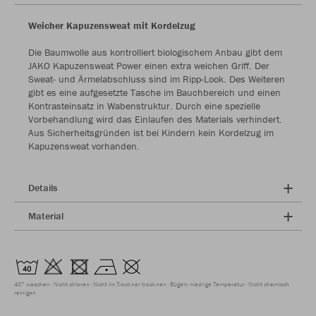
Weicher Kapuzensweat mit Kordelzug
Die Baumwolle aus kontrolliert biologischem Anbau gibt dem
JAKO Kapuzensweat Power einen extra weichen Griff. Der
Sweat- und Ärmelabschluss sind im Ripp-Look. Des Weiteren
gibt es eine aufgesetzte Tasche im Bauchbereich und einen
Kontrasteinsatz in Wabenstruktur. Durch eine spezielle
Vorbehandlung wird das Einlaufen des Materials verhindert.
Aus Sicherheitsgründen ist bei Kindern kein Kordelzug im
Kapuzensweat vorhanden.
Details
Material
40° waschen
Nicht chloren
Nicht im Trockner trocknen
Bügeln niedrige Temperatur
Nicht chemisch
reinigen