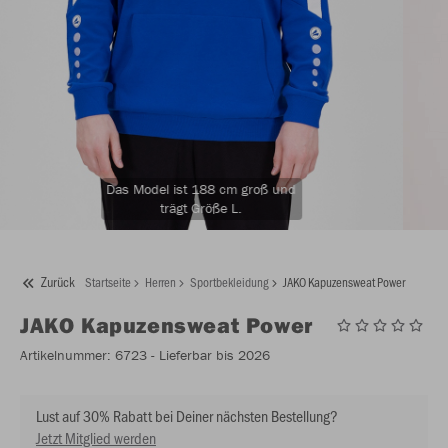
Das Model ist 188 cm groß und
trägt Größe L.
Zurück
Startseite
Herren
Sportbekleidung
JAKO Kapuzensweat Power
JAKO
Kapuzensweat Power
Artikelnummer:
6723
- Lieferbar bis 2026
Lust auf 30% Rabatt bei Deiner nächsten Bestellung?
Jetzt Mitglied werden