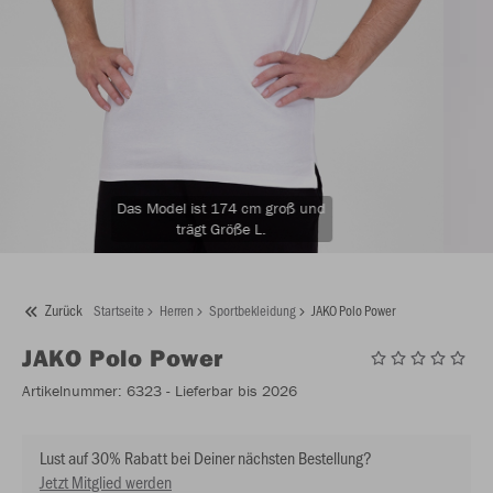
Das Model ist 174 cm groß und
trägt Größe L.
Zurück
Startseite
Herren
Sportbekleidung
JAKO Polo Power
JAKO
Polo Power
Artikelnummer:
6323
- Lieferbar bis 2026
Lust auf 30% Rabatt bei Deiner nächsten Bestellung?
Jetzt Mitglied werden