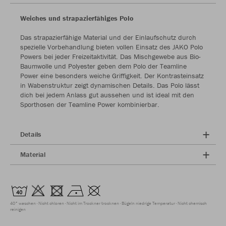
Weiches und strapazierfähiges Polo
Das strapazierfähige Material und der Einlaufschutz durch
spezielle Vorbehandlung bieten vollen Einsatz des JAKO Polo
Powers bei jeder Freizeitaktivität. Das Mischgewebe aus Bio-
Baumwolle und Polyester geben dem Polo der Teamline
Power eine besonders weiche Griffigkeit. Der Kontrasteinsatz
in Wabenstruktur zeigt dynamischen Details. Das Polo lässt
dich bei jedem Anlass gut aussehen und ist ideal mit den
Sporthosen der Teamline Power kombinierbar.
Details
Material
40° waschen
Nicht chloren
Nicht im Trockner trocknen
Bügeln niedrige Temperatur
Nicht chemisch
reinigen