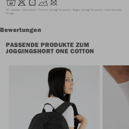
40° waschen
Nicht chloren
Trocknen niedrige Temperatur
Bügeln niedrige Temperatur
Nicht chemisch
reinigen
Bewertungen
PASSENDE PRODUKTE ZUM
JOGGINGSHORT ONE COTTON