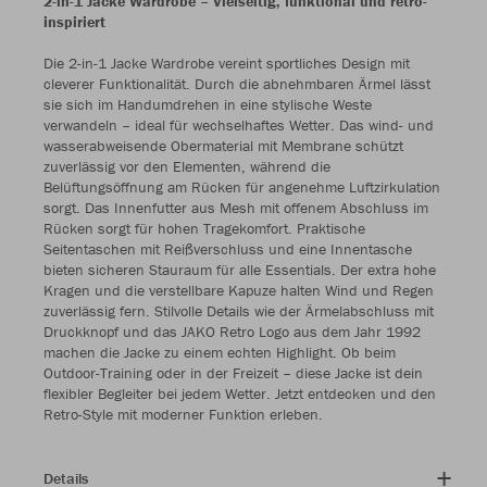
2-in-1 Jacke Wardrobe – Vielseitig, funktional und retro-
inspiriert
Die 2-in-1 Jacke Wardrobe vereint sportliches Design mit
cleverer Funktionalität. Durch die abnehmbaren Ärmel lässt
sie sich im Handumdrehen in eine stylische Weste
verwandeln – ideal für wechselhaftes Wetter. Das wind- und
wasserabweisende Obermaterial mit Membrane schützt
zuverlässig vor den Elementen, während die
Belüftungsöffnung am Rücken für angenehme Luftzirkulation
sorgt. Das Innenfutter aus Mesh mit offenem Abschluss im
Rücken sorgt für hohen Tragekomfort. Praktische
Seitentaschen mit Reißverschluss und eine Innentasche
bieten sicheren Stauraum für alle Essentials. Der extra hohe
Kragen und die verstellbare Kapuze halten Wind und Regen
zuverlässig fern. Stilvolle Details wie der Ärmelabschluss mit
Druckknopf und das JAKO Retro Logo aus dem Jahr 1992
machen die Jacke zu einem echten Highlight. Ob beim
Outdoor-Training oder in der Freizeit – diese Jacke ist dein
flexibler Begleiter bei jedem Wetter. Jetzt entdecken und den
Retro-Style mit moderner Funktion erleben.
Details