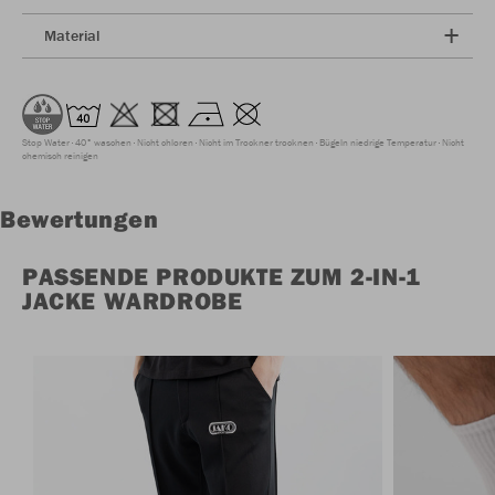
Material
Stop Water
40° waschen
Nicht chloren
Nicht im Trockner trocknen
Bügeln niedrige Temperatur
Nicht
chemisch reinigen
Bewertungen
PASSENDE PRODUKTE ZUM 2-IN-1
JACKE WARDROBE