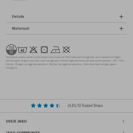
Details
Materiaal
Microfijne vezels voeren vocht direct naar buiten af. Het materiaal droogt zeer snel, beschermt tegen
afkoeling en zorgt ervoor dat u een aangenaam lichaamsgevoel behoudt tijdens het sporten.
40°
Niet
bleken
Drogen op lage temperatuur
Strijken op lage temperatuur
Niet chemisch reinigen/geen
droogkuis
(
4,61
/5) Trusted Shops
OVER JAKO
JAKO COMMUNITY