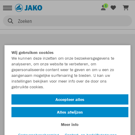
1
Zoeken
Wij gebruiken cookies
We kunnen deze inzetten om onze bezoekersgegevens te
analyseren, om onze website te verbeteren, om
gepersonaliseerde content weer te geven en om u een zo
aangenaam mogelijke surfervaring te bieden. U kan uw
instellingen bekijken voor meer info over de door ons
gebruikte cookies.
Accepteer alles
Alles afwijzen
Meer info
Gegevensbescherming
Contact- en bedrijfsgegevens